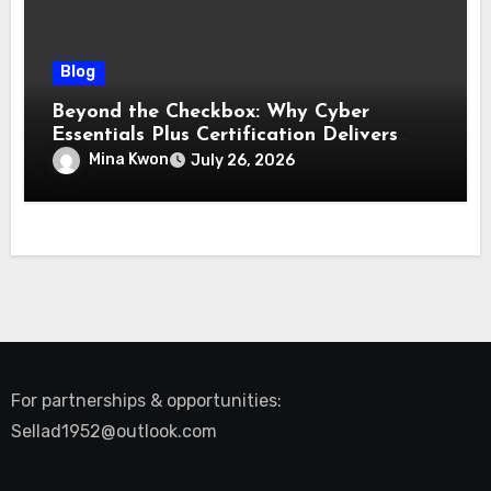
Blog
Beyond the Checkbox: Why Cyber
Essentials Plus Certification Delivers
Real-World Security Confidence
Mina Kwon
July 26, 2026
For partnerships & opportunities:
Sellad1952@outlook.com