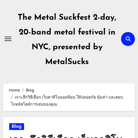
Skip
to
The Metal Suckfest 2-day,
content
20-band metal festival in
NYC, presented by
MetalSucks
Home
Blog
เจาะลึกวิธีเลือก เว็บคาสิโนยอดนิยม ให้ปลอดภัย คุ้มค่า และตอบ
โจทย์สไตล์การเล่นของคุณ
Blog