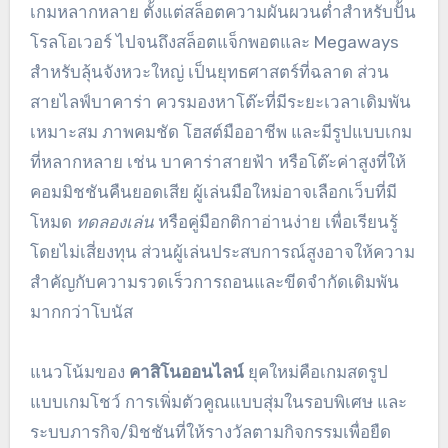
เกมหลากหลาย ตั้งแต่สล็อตความผันผวนต่ำสำหรับปั้น
โรลโอเวอร์ ไปจนถึงสล็อตแจ็กพอตและ Megaways
สำหรับลุ้นจังหวะใหญ่ เป็นยุทธศาสตร์ที่ฉลาด ส่วน
สายไลฟ์บาคาร่า ควรมองหาโต๊ะที่มีระยะเวลาเดิมพัน
เหมาะสม ภาพคมชัด โฮสต์มืออาชีพ และมีรูปแบบเกม
ที่หลากหลาย เช่น บาคาร่าสายฟ้า หรือโต๊ะค่าสูงที่ให้
คอมมิชชันคืนยอดเสีย ผู้เล่นมือใหม่อาจเลือกเว็บที่มี
โหมด
ทดลองเล่น
หรือคู่มือกติกาอ่านง่าย เพื่อเรียนรู้
โดยไม่เสี่ยงทุน ส่วนผู้เล่นประสบการณ์สูงอาจให้ความ
สำคัญกับความรวดเร็วการถอนและขีดจำกัดเดิมพัน
มากกว่าโบนัส
แนวโน้มของ
คาสิโนออนไลน์
ยุคใหม่คือเกมสดรูป
แบบเกมโชว์ การเพิ่มตัวคูณแบบสุ่มในรอบพิเศษ และ
ระบบภารกิจ/มิชชันที่ให้รางวัลตามกิจกรรมเพื่อยืด