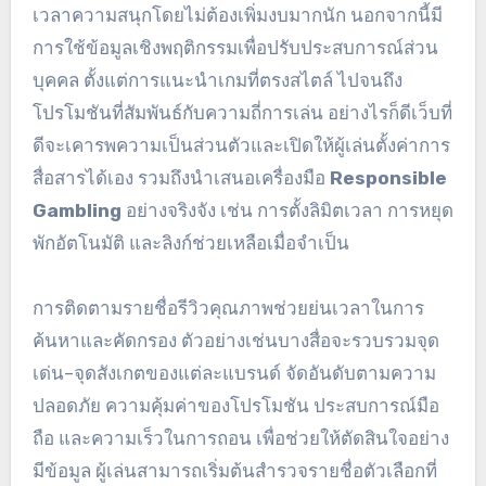
เวลาความสนุกโดยไม่ต้องเพิ่มงบมากนัก นอกจากนี้มี
การใช้ข้อมูลเชิงพฤติกรรมเพื่อปรับประสบการณ์ส่วน
บุคคล ตั้งแต่การแนะนำเกมที่ตรงสไตล์ ไปจนถึง
โปรโมชันที่สัมพันธ์กับความถี่การเล่น อย่างไรก็ดีเว็บที่
ดีจะเคารพความเป็นส่วนตัวและเปิดให้ผู้เล่นตั้งค่าการ
สื่อสารได้เอง รวมถึงนำเสนอเครื่องมือ
Responsible
Gambling
อย่างจริงจัง เช่น การตั้งลิมิตเวลา การหยุด
พักอัตโนมัติ และลิงก์ช่วยเหลือเมื่อจำเป็น
การติดตามรายชื่อรีวิวคุณภาพช่วยย่นเวลาในการ
ค้นหาและคัดกรอง ตัวอย่างเช่นบางสื่อจะรวบรวมจุด
เด่น–จุดสังเกตของแต่ละแบรนด์ จัดอันดับตามความ
ปลอดภัย ความคุ้มค่าของโปรโมชัน ประสบการณ์มือ
ถือ และความเร็วในการถอน เพื่อช่วยให้ตัดสินใจอย่าง
มีข้อมูล ผู้เล่นสามารถเริ่มต้นสำรวจรายชื่อตัวเลือกที่