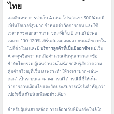
ไทย
ลองจินตนาการว่าเว็บ A เสนอโปรสุดแรง 300% แต่มี
เทิร์นโอเวอร์สูงมาก กำหนดจำกัดการถอน และใช้
เวลาตรวจเอกสารนาน ขณะที่เว็บ B เสนอโปรพอ
เหมาะ 100–120% เทิร์นสมเหตุสมผล ถอนเฉลี่ยภายใน
ไม่กี่ชั่วโมง และมี
บริการลูกค้าที่เป็นมืออาชีพ
แม้เว็บ
A จะดูหวือหวา แต่เมื่อคำนวณต้นทุนเวลาและข้อ
จำกัดโดยรวม ผู้เล่นจำนวนไม่น้อยกลับรู้สึกว่าความ
คุ้มค่าจริงอยู่ที่เว็บ B เพราะทำให้วงจร “ฝาก–เล่น–
ถอน” เป็นระบบและคาดการณ์ได้ กรณีนี้ชี้ให้เห็น
ว่าการอ่านเงื่อนไขและวัดประสบการณ์จริงสำคัญกว่า
เปอร์เซ็นต์โบนัสเพียงอย่างเดียว
สำหรับผู้เล่นสายสล็อต การเลือกเว็บที่มีพอร์ตโฟลิโอ