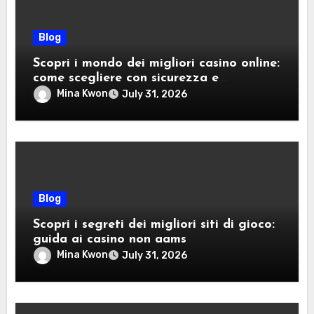
Blog
Scopri i mondo dei migliori casino online:
come scegliere con sicurezza e
divertimento
Mina Kwon
July 31, 2026
Blog
Scopri i segreti dei migliori siti di gioco:
guida ai casino non aams
Mina Kwon
July 31, 2026