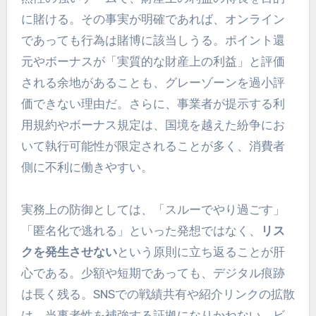
に賭ける。その事実が明確であれば、オンライン
であっても行為は賭博に該当しうる。ポイント還
元やボーナスが「実質的な財産上の利益」と評価
される余地があることも、グレーゾーンを過小評
価できない理由だ。さらに、事業者が提示する利
用規約やボーナス規定は、国境を越えた紛争にお
いて執行可能性が限定されることが多く、消費者
側に不利に働きやすい。
実務上の防御としては、「スルーでやり過ごす」
「匿名化で逃れる」といった発想ではなく、
リス
クを発生させない
という原則に立ち返ることが肝
心である。少額や短期であっても、デジタル痕跡
は長く残る。SNSでの戦績共有や紹介リンクの拡散
は、当事者性を補強する証拠になりかねない。ビ