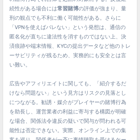
続性がある場合には
常習賭博
の評価が強まり、量
刑の観点でも不利に働く可能性がある。さらに
「VPNを使えばバレない」という発想は、通信の
匿名化が直ちに違法性を消すものではない上、決
済痕跡や端末情報、KYCの提出データなど他のトレ
ーサビリティが残るため、実務的にも安全とは言
い難い。
広告やアフィリエイトに関しても、「紹介するだ
けなら問題ない」という見方はリスクの見落とし
につながる。勧誘・媒介がプレイヤーの賭博行為
を助長し、運営業者の利益に寄与する構図が明確
な場合、関係法令違反の疑いで関与が問われる可
能性は否定できない。実際、オンライン上での集
客を巡り、関係者が一斉に事情聴取を受けるケー