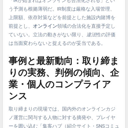
「IRが始まればオンラインも合法化される」とい
う予測も根拠薄弱だ。IR制度は厳格な入場管理、
上限額、依存対策などを前提とした施設内賭博を
前提とし、
オンライン
領域の合法化を直接予定し
ていない。立法の動きがない限り、
違法
性の評価
は当面変わらないと捉えるのが妥当である。
事例と最新動向：取り締ま
りの実務、判例の傾向、企
業・個人のコンプライア
ンス
取り締まりの現場では、国内外のオンラインカジ
ノ運営に関与する人物に対する摘発や、プレイヤ
ーを囲い込む「集客ハブ（紹介サイト・SNSコミュ