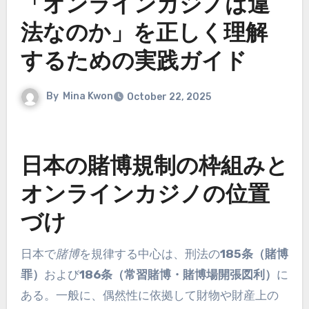
「オンラインカジノは違
法なのか」を正しく理解
するための実践ガイド
By
Mina Kwon
October 22, 2025
日本の賭博規制の枠組みと
オンラインカジノの位置
づけ
日本で
賭博
を規律する中心は、刑法の
185条（賭博
罪）
および
186条（常習賭博・賭博場開張図利）
に
ある。一般に、偶然性に依拠して財物や財産上の