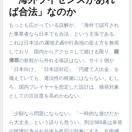
「海外ライセンスがあれ
ば合法」なのか
もっとも広がっている誤解が、「海外で認可され
た事業者なら日本でも合法」という主張である。
これは日本法の
属地主義
や行為地の捉え方を無視
しており、国内からアクセスして賭ける限り、
賭
博罪
の射程から外れる保証はない。サイト側が
「日本向け」「日本語対応」「円建て入出金」を
備えていても、適法性の根拠にはならない。むし
ろ、国内プレイヤーを想定した設計は、摘発対象
としての注目度を高めかねない。
「少額なら問題にならない」「一時的な遊びだか
ら大丈夫」という語りも危うい。刑法185条は単発
の賭博行為それ自体を処罰の対象にする。反復継