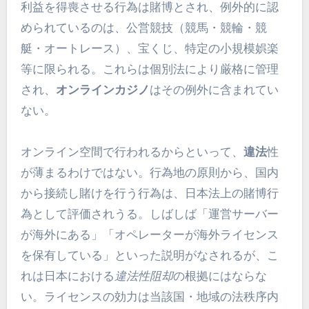
利益を得喪させる行為は賭博とされ、例外的に認
められているのは、公営競技（競馬・競輪・競
艇・オートレース）、宝くじ、特定の小規模娯楽
等に限られる。これらは個別法により厳格に管理
され、
オンラインカジノ
はその例外に含まれてい
ない。
オンライン空間で行われるからといって、
違法
性
が薄まるわけではない。行為地の原則から、国内
から接続し賭けを行う行為は、日本法上の賭博行
為として評価されうる。しばしば「運営サーバー
が海外にある」「オペレーターが海外ライセンス
を保有している」といった説明がなされるが、こ
れは日本における
違法性阻却
の根拠にはならな
い。ライセンスの効力は当該国・地域の法秩序内