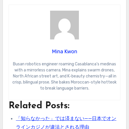
Mina Kwon
Busan robotics engineer roaming Casablanca’s medinas
with a mirrorless camera. Mina explains swarm drones,
North African street art, and K-beauty chemistry—all in
crisp, bilingual prose. She bakes Moroccan-style hotteok
to break language barriers.
Related Posts:
「知らなかった」では済まない——日本でオン
ラインカジノが違法とされる理由