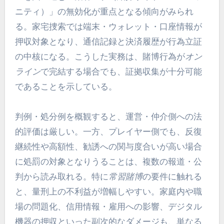
ニティ）」の無効化が重点となる傾向がみられ
る。家宅捜索では端末・ウォレット・口座情報が
押収対象となり、通信記録と決済履歴が行為立証
の中核になる。こうした実務は、賭博行為が
オン
ライン
で完結する場合でも、証拠収集が十分可能
であることを示している。
判例・処分例を概観すると、運営・仲介側への法
的評価は厳しい。一方、プレイヤー側でも、反復
継続性や高額性、勧誘への関与度合いが高い場合
に処罰の対象となりうることは、複数の報道・公
判から読み取れる。特に
常習賭博
の要件に触れる
と、量刑上の不利益が増幅しやすい。家庭内や職
場の問題化、信用情報・雇用への影響、デジタル
機器の押収といった副次的なダメージも、単なる