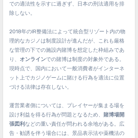
での適法性を示すに過ぎず、日本の刑法適用を排
除しない。
2018年のIR整備法によって統合型リゾート内の物
理的なカジノは制度設計が進んだが、これも厳格
な管理の下での施設内賭博を想定した枠組みであ
り、
オンライン
での賭博は制度の対象外である。
現時点で、国内において一般消費者がインターネ
ット上でカジノゲームに賭ける行為を適法に位置
づける法律は存在しない。
運営業者側については、プレイヤーが集まる場を
設け利益を得る行為が問題となるため、
賭博場開
張図利
などの重い責任が問われる余地がある。広
告・勧誘を伴う場合には、景品表示法や薬機法の