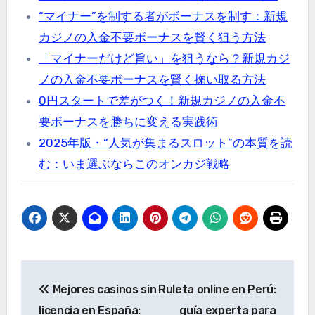
“マイナー”を制する者がボーナスを制す：新規
カジノの入金不要ボーナスを賢く狙う方法
「マイナーだけど旨い」を狙うなら？新規カジ
ノの入金不要ボーナスを賢く掬い取る方法
0円スタートで差がつく！新規カジノの入金不
要ボーナスを勝ちに変える実践術
2025年版・“人気が集まるスロット”の本質を読
む：いま選ぶならこのオンカジ戦略
Post
Mejores casinos sin
Ruleta online en Perú:
navigation
licencia en España:
guía experta para