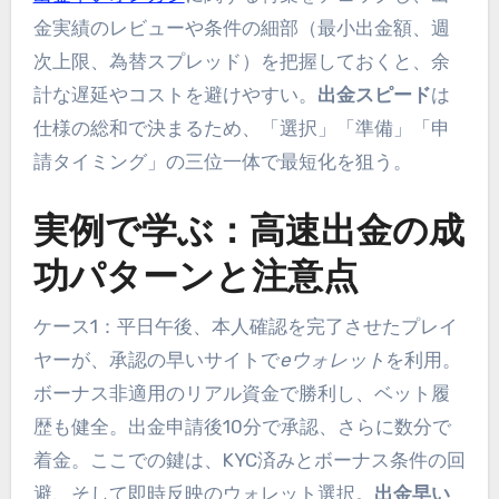
金実績のレビューや条件の細部（最小出金額、週
次上限、為替スプレッド）を把握しておくと、余
計な遅延やコストを避けやすい。
出金スピード
は
仕様の総和で決まるため、「選択」「準備」「申
請タイミング」の三位一体で最短化を狙う。
実例で学ぶ：高速出金の成
功パターンと注意点
ケース1：平日午後、本人確認を完了させたプレイ
ヤーが、承認の早いサイトで
eウォレット
を利用。
ボーナス非適用のリアル資金で勝利し、ベット履
歴も健全。出金申請後10分で承認、さらに数分で
着金。ここでの鍵は、KYC済みとボーナス条件の回
避、そして即時反映のウォレット選択。
出金早い