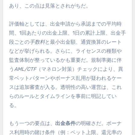
あり、この点は見落とされがちだ。
評価軸としては、出金申請から承認までの平均時
間、1回あたりの出金上限、1日の累計上限、出金手
段ごとの
手数料
と最小出金額、通貨換算のレート
などが挙げられる。さらに、ライセンスの種類や
監査体制が整っているかも重要だ。規制準拠に伴
う
AML/CTF
（マネロン対策）チェックにより、異
常ベットパターンやボーナス乱用が疑われるケー
スは追加審査が入る。透明性の高い運営は、これ
らのルールとタイムラインを事前に明記してい
る。
もう一つの要点は、
出金条件
の明確さだ。ボーナ
ス利用時の賭け条件（例：ベット上限、還元率の