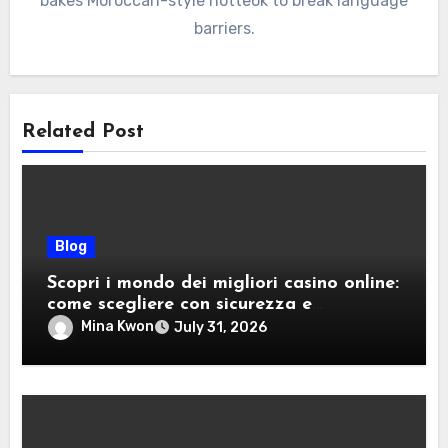
bakes Moroccan-style hotteok to break language
barriers.
Related Post
Blog
Scopri i mondo dei migliori casino online:
come scegliere con sicurezza e
divertimento
Mina Kwon
July 31, 2026