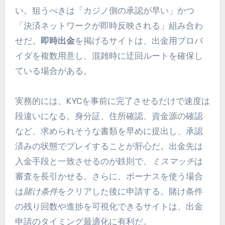
い。狙うべきは「カジノ側の承認が早い」かつ
「決済ネットワークが即時反映される」組み合わ
せだ。
即時出金
を掲げるサイトは、出金用プロバ
イダを複数用意し、混雑時に迂回ルートを確保し
ている場合がある。
実務的には、KYCを事前に完了させるだけで速度は
段違いになる。身分証、住所確認、資金源の確認
など、求められそうな書類を早めに提出し、承認
済みの状態でプレイすることが肝心だ。出金先は
入金手段と一致させるのが鉄則で、
ミスマッチ
は
審査を長引かせる。さらに、ボーナスを使う場合
は
賭け条件
をクリアした後に申請する。賭け条件
の残り回数や進捗を可視化できるサイトは、出金
申請のタイミング最適化に有利だ。