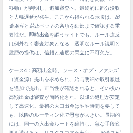
移動）が判明し、追加審査へ。最終的に部分没収
と大幅遅延が発生。ここから得られる示唆は、
出
金条件
と
禁止ベット
の条項を細部まで確認する重
要性だ。
即時出金
を謳うサイトでも、ルール違反
は例外なく審査対象となる。透明なルール説明と
履歴の提供は、信頼と速度の両立に不可欠だ。
ケース4：高額出金時、
ソース・オブ・ファンズ
（資金源）提出を求められ、給与明細や取引履歴
を追加で提出。正当性が確認されると、その後の
高額出金は審査が簡略化され、以降の処理が安定
して高速化。最初の大口出金はやや時間を要して
も、以降のルーティン化で恩恵が大きい。長期的
には、同一の入出金ルートを維持し、急な手段変
更を避けると、リスクスコアが安定し、
出金スピ