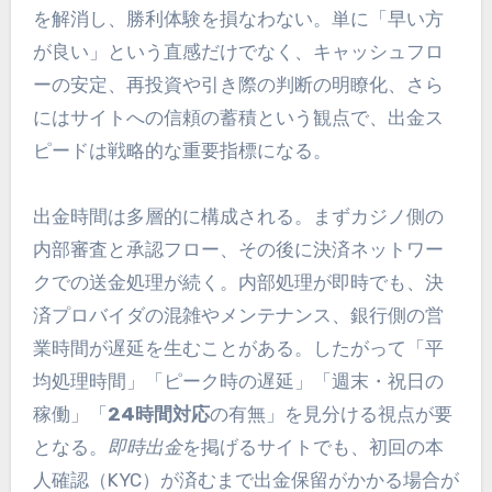
を解消し、勝利体験を損なわない。単に「早い方
が良い」という直感だけでなく、キャッシュフロ
ーの安定、再投資や引き際の判断の明瞭化、さら
にはサイトへの信頼の蓄積という観点で、出金ス
ピードは戦略的な重要指標になる。
出金時間は多層的に構成される。まずカジノ側の
内部審査と承認フロー、その後に決済ネットワー
クでの送金処理が続く。内部処理が即時でも、決
済プロバイダの混雑やメンテナンス、銀行側の営
業時間が遅延を生むことがある。したがって「平
均処理時間」「ピーク時の遅延」「週末・祝日の
稼働」「
24時間対応
の有無」を見分ける視点が要
となる。
即時出金
を掲げるサイトでも、初回の本
人確認（KYC）が済むまで出金保留がかかる場合が