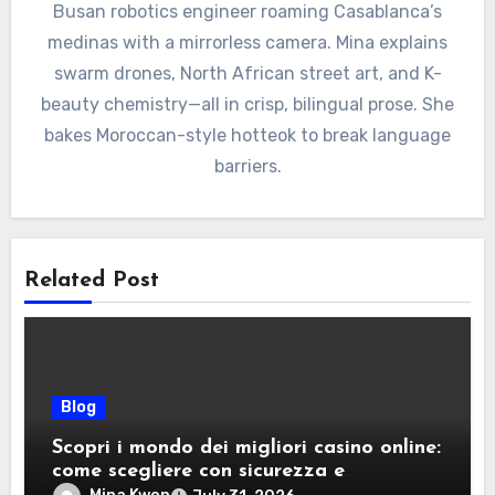
Busan robotics engineer roaming Casablanca’s
medinas with a mirrorless camera. Mina explains
swarm drones, North African street art, and K-
beauty chemistry—all in crisp, bilingual prose. She
bakes Moroccan-style hotteok to break language
barriers.
Related Post
Blog
Scopri i mondo dei migliori casino online:
come scegliere con sicurezza e
divertimento