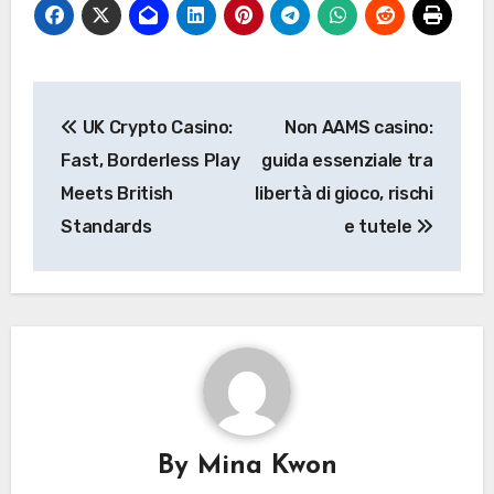
Post
UK Crypto Casino:
Non AAMS casino:
navigation
Fast, Borderless Play
guida essenziale tra
Meets British
libertà di gioco, rischi
Standards
e tutele
By
Mina Kwon