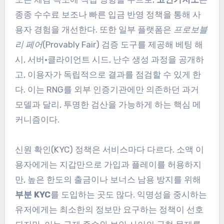
종종 수수료 보조나 빠른 입금 반영 정책을 통해 사
용자 경험을 개선한다. 또한 일부 플랫폼은
프로보블
리 페어
(Provably Fair) 검증 도구를 제공해 베팅 해
시, 서버·클라이언트 시드, 난수 생성 과정을 공개하
고, 이용자가 독립적으로 결과를 점검할 수 있게 한
다. 이는 RNG를 외부 인증기관에만 의존하던 과거
모델과 달리, 투명한 검산을 가능하게 하는 핵심 메
커니즘이다.
신원 확인(KYC) 정책은 서비스마다 다르다. 소액 이
용자에게는 지갑만으로 가입과 플레이를 허용하지
만, 높은 한도의 출금이나 보너스 남용 방지를 위해
부분 KYC
를 도입하는 곳도 많다. 익명성을 중시하는
유저에게는 최소한의 정보만 요구하는 정책이 선호