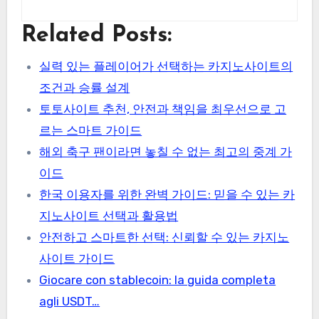
Related Posts:
실력 있는 플레이어가 선택하는 카지노사이트의
조건과 승률 설계
토토사이트 추천, 안전과 책임을 최우선으로 고
르는 스마트 가이드
해외 축구 팬이라면 놓칠 수 없는 최고의 중계 가
이드
한국 이용자를 위한 완벽 가이드: 믿을 수 있는 카
지노사이트 선택과 활용법
안전하고 스마트한 선택: 신뢰할 수 있는 카지노
사이트 가이드
Giocare con stablecoin: la guida completa
agli USDT…