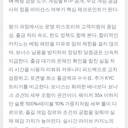
어
베팅 검증 도구, 게임별 RTP 공개, 주요 게임 공급
사의 정품 라이선스 여부가 핵심 체크포인트가 된다.
평가 과정에서는 운영 히스토리와 고객지원의 응답
성, 출금 처리 속도, 한도 정책도 함께 본다. 합리적인
카지노는 베팅 패턴을 이유로 임의 제한을 걸지 않으
며, 보너스 남용을 방지하되 정당한 당첨금은 신속히
지급한다. 출금 대기와 온체인 확인을 합친 실질 처
리 시간을 사용자 리뷰와 커뮤니티 피드백으로 교차
검증하고, 토큰별 최소 출금액과 수수료, 추가 KYC
트리거를 비교한다. 보너스는 화려한 배너보다
보너
스 조건
의 세부 조항이 관건이다. 웨이저 35x 이하지
만 슬롯 100%·테이블 10% 가중치처럼 세부 룰이 다
르므로, 즐길 게임 장르와 조건의 궁합을 맞춰야 실
제 체감 가치가 높아진다. 실시간 라이브 카지노의