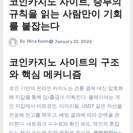
코인카지노 사이트, 승부의
규칙을 읽는 사람만이 기회
를 붙잡는다
By
Mina Kwon
January 22, 2026
코인카지노 사이트의 구조
와 핵심 메커니즘
코인 기반의 온라인 카지노는 전통 결제 대신 암호화
폐 지갑을 통해 입·출금이 이뤄진다. 플레이어는 개
인 지갑에서 비트코인, 이더리움, USDT 같은 자산을
전송해 잔고를 채우고, 베팅 결과에 따라 잔액을 관
리한다. 네트워크 수수료와 확인 속도, 체인의 혼잡
도는 체감 속도에 직접 영항을 주므로,
코인카지노
는