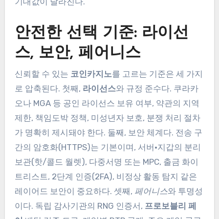
기대값이 달라진다.
안전한 선택 기준: 라이선
스, 보안, 페어니스
신뢰할 수 있는
코인카지노
를 고르는 기준은 세 가지
로 압축된다. 첫째,
라이선스
와 규정 준수다. 쿠라카
오나 MGA 등 공인 라이선스 보유 여부, 약관의 지역
제한, 책임도박 정책, 미성년자 보호, 분쟁 처리 절차
가 명확히 제시돼야 한다. 둘째, 보안 체계다. 전송 구
간의 암호화(HTTPS)는 기본이며, 서버·지갑의 분리
보관(핫/콜드 월렛), 다중서명 또는 MPC, 출금 화이
트리스트, 2단계 인증(2FA), 비정상 활동 탐지 같은
레이어드 보안이 중요하다. 셋째,
페어니스
와 투명성
이다. 독립 감사기관의 RNG 인증서,
프로보블리 페