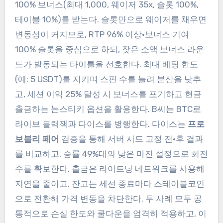
100% 보너스(최대 1,000, 웨이저 35x, 슬롯 100%,
테이블 10%)를 받는다. 슬롯만으로 웨이저를 채우면
변동성이 커지므로, RTP 96% 이상·보너스 기여
100% 슬롯을 중심으로 하되, 잦은 소액 보너스 라운
드가 발동되는 타이틀을 선호한다. 최대 베팅 한도
(예: 5 USDT)를 지키며 스핀 수를 늘려 분산을 낮추
고, 세션 이익 25% 달성 시 보너스를 포기하고 현금
출금하는 논스티키 옵션을 활용한다. B씨는 BTC로
라이브 블랙잭과 다이스를 병행한다. 다이스는
프로
보블리 페어
검증을 통해 서버 시드 고정 전·후 결과
를 비교하고, 승률 49%대의 낮은 마진 설정으로 회전
수를 확보한다. 출금은 라이트닝 네트워크를 사용해
지연을 줄이고, 잔고는 세션 종료마다 스테이블코인
으로 전환해 가격 변동을 차단한다. 두 사례 모두 공
통적으로 손실 한도와 쿨다운을 엄격히 적용하고, 이