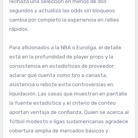
rechaza una selección en menos de dos
segundos y actualiza las odds sin bloqueos
cambia por completo la experiencia en rallies
rápidos.
Para aficionados a la NBA o Euroliga, el detalle
está en la profundidad de player props y la
consistencia en estadísticas de proveedor:
aclarar qué cuenta como tiro a canasta,
asistencia o rebote evita controversias en
liquidación. Las casas que muestran en pantalla
la fuente estadística y el criterio de conteo
aportan ventaja de confianza. Quien se acerca al
fútbol modesto o ligas sudamericanas agradece
cobertura amplia de mercados básicos y