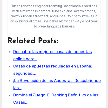
Busan robotics engineer roaming Casablanca’s medinas
with a mirrorless camera. Mina explains swarm drones,
North African street art, and K-beauty chemistry—all in
crisp, bilingual prose. She bakes Moroccan-style hotteok
to break language barriers.
Related Posts:
Descubre las mejores casas de apuestas
online para…
Casas de apuestas reguladas en España:
seguridad,…
¡La Revolución de las Apuestas: Descubriendo
las…
Domina el Juego: El Ranking Definitivo de las
Casas…