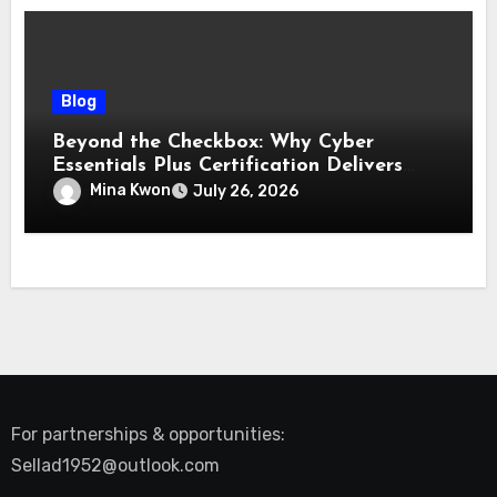
Blog
Beyond the Checkbox: Why Cyber
Essentials Plus Certification Delivers
Real-World Security Confidence
Mina Kwon
July 26, 2026
For partnerships & opportunities:
Sellad1952@outlook.com