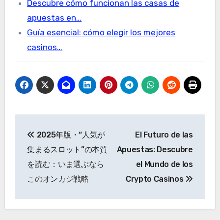
Descubre cómo funcionan las casas de
apuestas en…
Guía esencial: cómo elegir los mejores
casinos…
Post
2025年版・“人気が
El Futuro de las
navigation
集まるスロット”の本質
Apuestas: Descubre
を読む：いま選ぶなら
el Mundo de los
このオンカジ戦略
Crypto Casinos