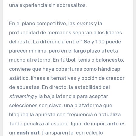
una experiencia sin sobresaltos.
En el plano competitivo, las
cuotas
y la
profundidad de mercados separan a los líderes
del resto. La diferencia entre 1.85 y 1.90 puede
parecer mínima, pero en el largo plazo afecta
mucho al retorno. En fútbol, tenis o baloncesto,
conviene que haya coberturas como hándicap
asiático, líneas alternativas y opción de creador
de apuestas. En directo, la estabilidad del
streaming
y la baja latencia para aceptar
selecciones son clave: una plataforma que
bloquea la apuesta con frecuencia o actualiza
tarde penaliza al usuario. Igual de importante es
un
cash out
transparente, con cálculo