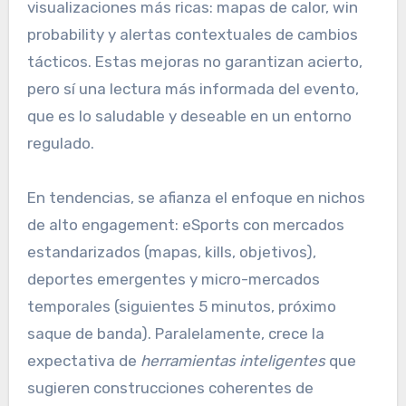
visualizaciones más ricas: mapas de calor, win
probability y alertas contextuales de cambios
tácticos. Estas mejoras no garantizan acierto,
pero sí una lectura más informada del evento,
que es lo saludable y deseable en un entorno
regulado.
En tendencias, se afianza el enfoque en nichos
de alto engagement: eSports con mercados
estandarizados (mapas, kills, objetivos),
deportes emergentes y micro-mercados
temporales (siguientes 5 minutos, próximo
saque de banda). Paralelamente, crece la
expectativa de
herramientas inteligentes
que
sugieren construcciones coherentes de