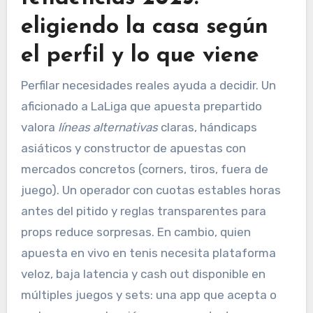
eligiendo la casa según
el perfil y lo que viene
Perfilar necesidades reales ayuda a decidir. Un
aficionado a LaLiga que apuesta prepartido
valora
líneas alternativas
claras, hándicaps
asiáticos y constructor de apuestas con
mercados concretos (corners, tiros, fuera de
juego). Un operador con cuotas estables horas
antes del pitido y reglas transparentes para
props reduce sorpresas. En cambio, quien
apuesta en vivo en tenis necesita plataforma
veloz, baja latencia y cash out disponible en
múltiples juegos y sets: una app que acepta o