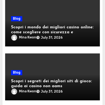
Blog
Scopri i mondo dei migliori casino online:
come scegliere con sicurezza e
divertimento
Mina Kwon
July 31, 2026
Blog
Scopri i segreti dei migliori siti di gioco:
guida ai casino non aams
Mina Kwon
July 31, 2026