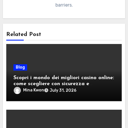
barriers.
Related Post
Blog
Scopri i mondo dei migliori casino online:
come scegliere con sicurezza e
divertimento
Mina Kwon
July 31, 2026