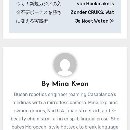
navigation
つく！新規カジノの入
van Bookmakers
金不要ボーナスを勝ち
Zonder CRUKS: Wat
に変える実践術
Je Moet Weten
By
Mina Kwon
Busan robotics engineer roaming Casablanca’s
medinas with a mirrorless camera. Mina explains
swarm drones, North African street art, and K-
beauty chemistry—all in crisp, bilingual prose. She
bakes Moroccan-style hotteok to break language