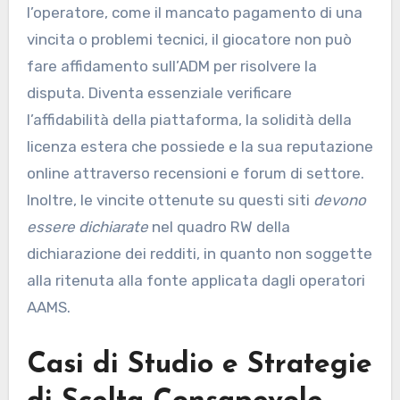
l’operatore, come il mancato pagamento di una
vincita o problemi tecnici, il giocatore non può
fare affidamento sull’ADM per risolvere la
disputa. Diventa essenziale verificare
l’affidabilità della piattaforma, la solidità della
licenza estera che possiede e la sua reputazione
online attraverso recensioni e forum di settore.
Inoltre, le vincite ottenute su questi siti
devono
essere dichiarate
nel quadro RW della
dichiarazione dei redditi, in quanto non soggette
alla ritenuta alla fonte applicata dagli operatori
AAMS.
Casi di Studio e Strategie