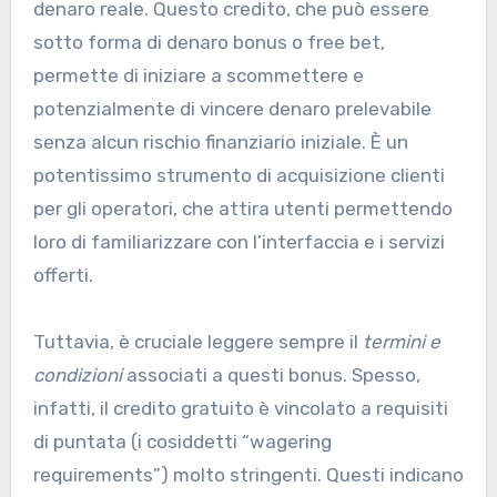
denaro reale. Questo credito, che può essere
sotto forma di denaro bonus o free bet,
permette di iniziare a scommettere e
potenzialmente di vincere denaro prelevabile
senza alcun rischio finanziario iniziale. È un
potentissimo strumento di acquisizione clienti
per gli operatori, che attira utenti permettendo
loro di familiarizzare con l’interfaccia e i servizi
offerti.
Tuttavia, è cruciale leggere sempre il
termini e
condizioni
associati a questi bonus. Spesso,
infatti, il credito gratuito è vincolato a requisiti
di puntata (i cosiddetti “wagering
requirements”) molto stringenti. Questi indicano