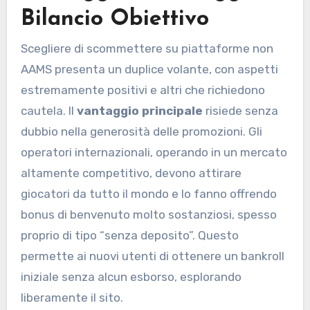
Bilancio Obiettivo
Scegliere di scommettere su piattaforme non
AAMS presenta un duplice volante, con aspetti
estremamente positivi e altri che richiedono
cautela. Il
vantaggio principale
risiede senza
dubbio nella generosità delle promozioni. Gli
operatori internazionali, operando in un mercato
altamente competitivo, devono attirare
giocatori da tutto il mondo e lo fanno offrendo
bonus di benvenuto molto sostanziosi, spesso
proprio di tipo “senza deposito”. Questo
permette ai nuovi utenti di ottenere un bankroll
iniziale senza alcun esborso, esplorando
liberamente il sito.