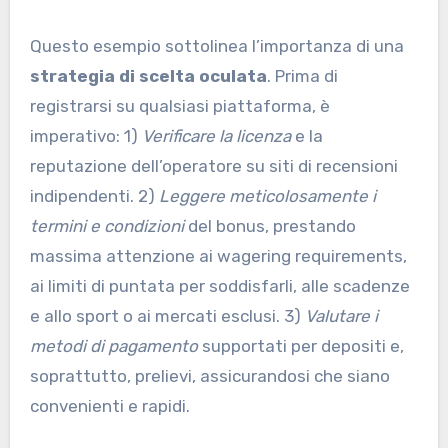
Questo esempio sottolinea l’importanza di una
strategia di scelta oculata
. Prima di
registrarsi su qualsiasi piattaforma, è
imperativo: 1)
Verificare la licenza
e la
reputazione dell’operatore su siti di recensioni
indipendenti. 2)
Leggere meticolosamente i
termini e condizioni
del bonus, prestando
massima attenzione ai wagering requirements,
ai limiti di puntata per soddisfarli, alle scadenze
e allo sport o ai mercati esclusi. 3)
Valutare i
metodi di pagamento
supportati per depositi e,
soprattutto, prelievi, assicurandosi che siano
convenienti e rapidi.