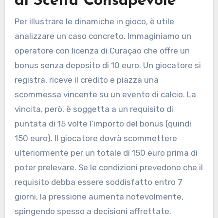
di Scelta Consapevole
Per illustrare le dinamiche in gioco, è utile
analizzare un caso concreto. Immaginiamo un
operatore con licenza di Curaçao che offre un
bonus senza deposito di 10 euro. Un giocatore si
registra, riceve il credito e piazza una
scommessa vincente su un evento di calcio. La
vincita, però, è soggetta a un requisito di
puntata di 15 volte l’importo del bonus (quindi
150 euro). Il giocatore dovrà scommettere
ulteriormente per un totale di 150 euro prima di
poter prelevare. Se le condizioni prevedono che il
requisito debba essere soddisfatto entro 7
giorni, la pressione aumenta notevolmente,
spingendo spesso a decisioni affrettate.