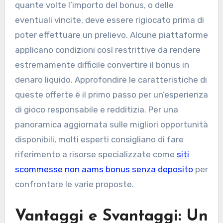
quante volte l’importo del bonus, o delle
eventuali vincite, deve essere rigiocato prima di
poter effettuare un prelievo. Alcune piattaforme
applicano condizioni così restrittive da rendere
estremamente difficile convertire il bonus in
denaro liquido. Approfondire le caratteristiche di
queste offerte è il primo passo per un’esperienza
di gioco responsabile e redditizia. Per una
panoramica aggiornata sulle migliori opportunità
disponibili, molti esperti consigliano di fare
riferimento a risorse specializzate come
siti
scommesse non aams bonus senza deposito
per
confrontare le varie proposte.
Vantaggi e Svantaggi: Un