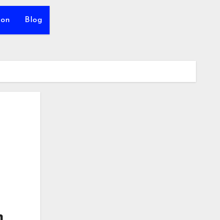
ion
Blog
n