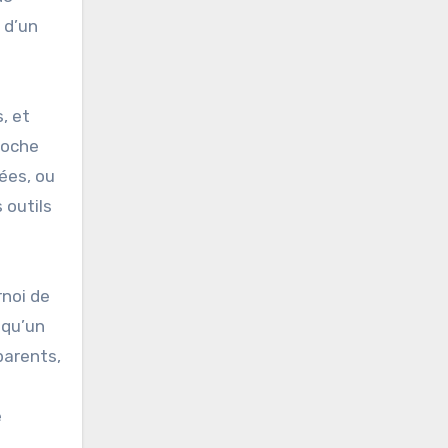
 d’un
, et
roche
nées, ou
 outils
rnoi de
 qu’un
parents,
e