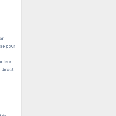
s
er
isé pour
r leur
 direct
,