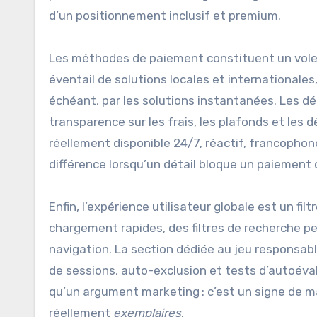
d’un positionnement inclusif et premium.
Les méthodes de paiement constituent un vole
éventail de solutions locales et internationales
échéant, par les solutions instantanées. Les déla
transparence sur les frais, les plafonds et les dé
réellement disponible 24/7, réactif, francophone
différence lorsqu’un détail bloque un paiement
Enfin, l’expérience utilisateur globale est un fi
chargement rapides, des filtres de recherche pe
navigation. La section dédiée au jeu responsable
de sessions, auto-exclusion et tests d’autoéva
qu’un argument marketing : c’est un signe de ma
réellement
exemplaires
.