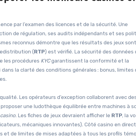
ce par l’examen des licences et de la sécurité. Une
iction de régulation, ses audits indépendants et ses poli
smes reconnus démontre que les résultats des jeux son
edistribution (
RTP
) est vérifié. La sécurité des données 
ue les procédures
KYC
garantissent la conformité et la
si dans la clarté des conditions générales : bonus, limites
es.
qualité. Les opérateurs d’exception collaborent avec de
 proposer une ludothèque équilibrée entre machines à s
 casino
. Les fiches de jeux devraient afficher le
RTP
, la vo
licateurs, mécaniques innovantes). Côté casino en direct,
 et de limites de mises adaptées à tous les profils tém