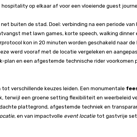
 hospitality op elkaar af voor een vloeiende guest journ
net buiten de stad. Doel: verbinding na een periode van
ontvangst met lawn games, korte speech, walking dinner 
protocol kon in 20 minuten worden geschakeld naar de b
deze werd vooraf met de locatie vergeleken en aangepas
back-plan en een afgestemde technische rider voorkome
n tot verschillende keuzes leiden. Een monumentale
fee
, terwijl een groene setting flexibiliteit en weerbeleid v
oordachte plattegrond, afgestemde techniek en transpar
ocatie
, en van impactvolle
event locatie
tot gastvrije set