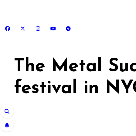
Skip
to
content
The Metal Suc
festival in N