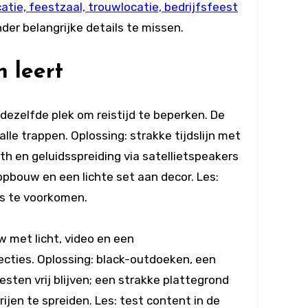
atie, feestzaal, trouwlocatie, bedrijfsfeest
nder belangrijke details te missen.
n leert
 dezelfde plek om reistijd te beperken. De
le trappen. Oplossing: strakke tijdslijn met
 en geluidsspreiding via satellietspeakers
opbouw en een lichte set aan decor. Les:
es te voorkomen.
w met licht, video en een
cties. Oplossing: black-outdoeken, een
ten vrij blijven; een strakke plattegrond
ijen te spreiden. Les: test content in de