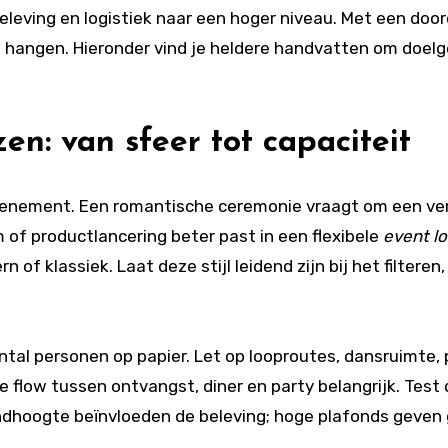
 beleving en logistiek naar een hoger niveau. Met een do
t hangen. Hieronder vind je heldere handvatten om doelger
en: van sfeer tot capaciteit
evenement. Een romantische ceremonie vraagt om een ve
 of productlancering beter past in een flexibele
event lo
n of klassiek. Laat deze stijl leidend zijn bij het filteren
ntal personen op papier. Let op looproutes, dansruimte, 
 flow tussen ontvangst, diner en party belangrijk. Test
ondhoogte beïnvloeden de beleving; hoge plafonds geven g