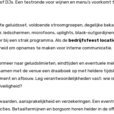
of DJs. Een testronde voor wijnen en menu’s voorkomt tel
te geluidsset, voldoende stroomgroepen, degelijke beka
r, ledschermen, microfoons, uplights, black-outgordijnen
er bij een strak programma. Als de
bedrijfsfeest locati
jkheid om opnames te maken voor interne communicatie.
ormeer naar geluidslimieten, eindtijden en eventuele me
l samen met de venue een draaiboek op met heldere tijds
t en afbouw. Leg verantwoordelijkheden vast: wie is 
veiligheid?
waarden, aansprakelijkheid en verzekeringen. Een eventv
ducties. Betaaltermijnen en borgsom horen helder in de off