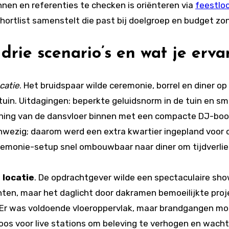
nnen en referenties te checken is oriënteren via
feestloc
 shortlist samenstelt die past bij doelgroep en budget zo
drie scenario’s en wat je erva
catie
. Het bruidspaar wilde ceremonie, borrel en diner op
uin. Uitdagingen: beperkte geluidsnorm in de tuin en smal
ening van de dansvloer binnen met een compacte DJ-booth
anwezig; daarom werd een extra kwartier ingepland voor 
eremonie-setup snel ombouwbaar naar diner om tijdverli
 locatie
. De opdrachtgever wilde een spectaculaire sho
ten, maar het daglicht door dakramen bemoeilijkte proje
 Er was voldoende vloeroppervlak, maar brandgangen moes
oos voor live stations om beleving te verhogen en wachtr