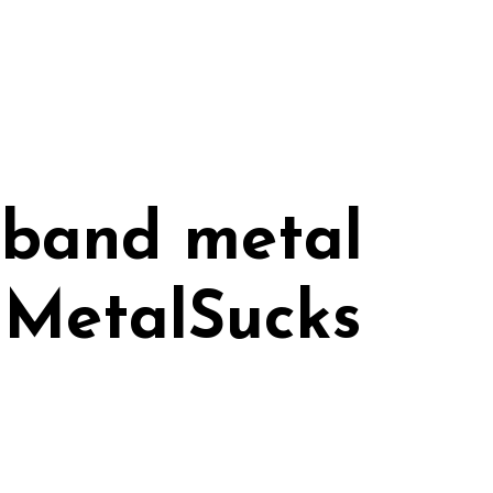
-band metal
y MetalSucks