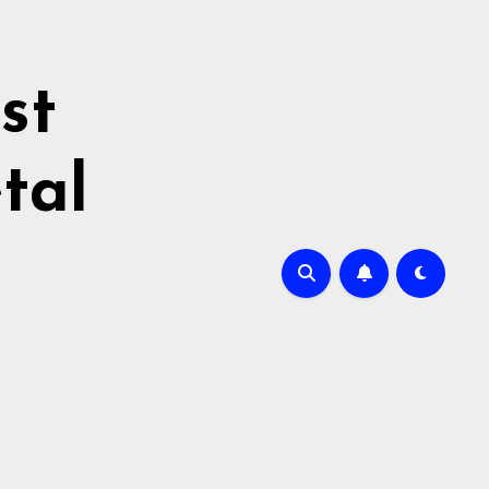
st
tal