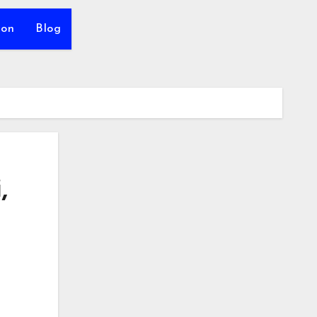
ion
Blog
,