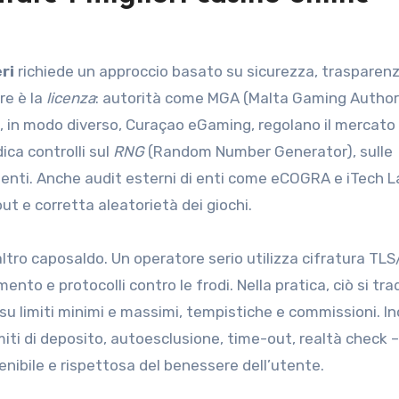
ri
richiede un approccio basato su sicurezza, trasparen
re è la
licenza
: autorità come MGA (Malta Gaming Authori
in modo diverso, Curaçao eGaming, regolano il mercato
dica controlli sul
RNG
(Random Number Generator), sulle
menti. Anche audit esterni di enti come eCOGRA e iTech 
t e corretta aleatorietà dei giochi.
altro caposaldo. Un operatore serio utilizza cifratura TL
to e protocolli contro le frodi. Nella pratica, ciò si tra
e su limiti minimi e massimi, tempistiche e commissioni. Ino
miti di deposito, autoesclusione, time-out, realtà check –
nibile e rispettosa del benessere dell’utente.