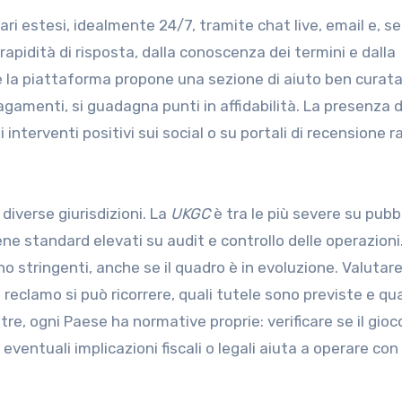
ari estesi, idealmente 24/7, tramite chat live, email e, se
 rapidità di risposta, dalla conoscenza dei termini e dalla
 Se la piattaforma propone una sezione di aiuto ben curata
pagamenti, si guadagna punti in affidabilità. La presenza d
nterventi positivi sui social o su portali di recensione r
diverse giurisdizioni. La
UKGC
è tra le più severe su pubbl
e standard elevati su audit e controllo delle operazioni
 stringenti, anche se il quadro è in evoluzione. Valutare
i reclamo si può ricorrere, quali tutele sono previste e qua
ltre, ogni Paese ha normative proprie: verificare se il gioc
ventuali implicazioni fiscali o legali aiuta a operare con