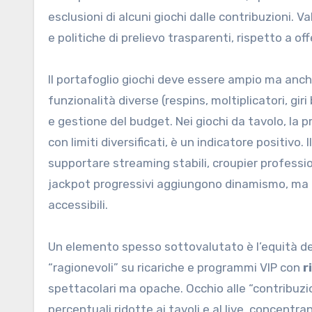
esclusioni di alcuni giochi dalle contribuzioni.
e politiche di prelievo trasparenti, rispetto a of
Il portafoglio giochi deve essere ampio ma anche
funzionalità diverse (respins, moltiplicatori, gir
e gestione del budget. Nei giochi da tavolo, la pr
con limiti diversificati, è un indicatore positivo. I
supportare streaming stabili, croupier professiona
jackpot progressivi aggiungono dinamismo, ma 
accessibili.
Un elemento spesso sottovalutato è l’equità del
“ragionevoli” su ricariche e programmi VIP con
r
spettacolari ma opache. Occhio alle “contribuzi
percentuali ridotte ai tavoli e al live, concentra