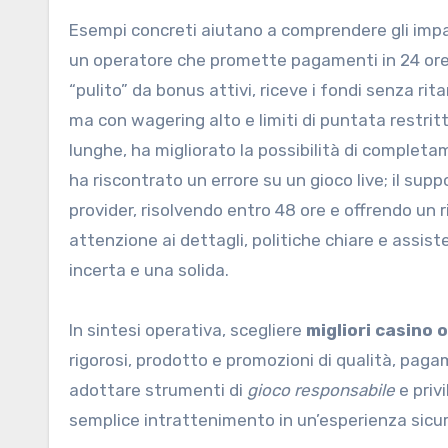
Esempi concreti aiutano a comprendere gli impatti
un operatore che promette pagamenti in 24 ore
“pulito” da bonus attivi, riceve i fondi senza ri
ma con wagering alto e limiti di puntata restrit
lunghe, ha migliorato la possibilità di completam
ha riscontrato un errore su un gioco live; il sup
provider, risolvendo entro 48 ore e offrendo un 
attenzione ai dettagli, politiche chiare e assi
incerta e una solida.
In sintesi operativa, scegliere
migliori casino 
rigorosi, prodotto e promozioni di qualità, pagam
adottare strumenti di
gioco responsabile
e priv
semplice intrattenimento in un’esperienza sicu