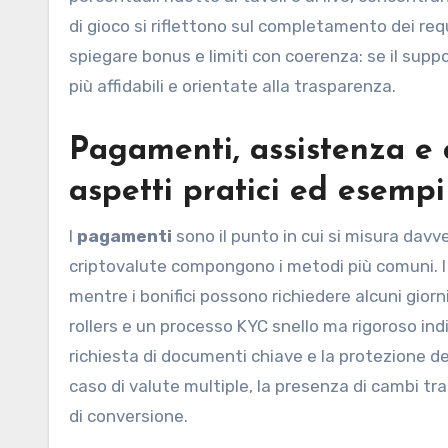
di gioco si riflettono sul completamento dei requ
spiegare bonus e limiti con coerenza: se il supp
più affidabili e orientate alla trasparenza.
Pagamenti, assistenza e 
aspetti pratici ed esempi
I
pagamenti
sono il punto in cui si misura davve
criptovalute compongono i metodi più comuni. I t
mentre i bonifici possono richiedere alcuni giorni 
rollers e un processo KYC snello ma rigoroso ind
richiesta di documenti chiave e la protezione dei
caso di valute multiple, la presenza di cambi tr
di conversione.