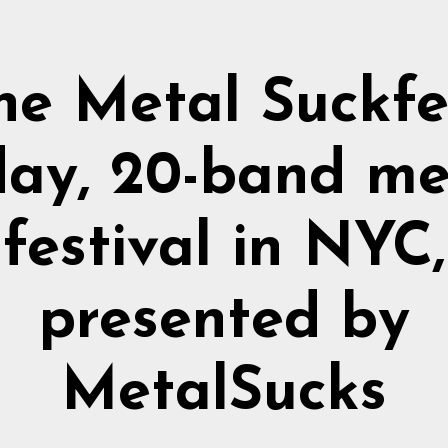
he Metal Suckfe
day, 20-band me
festival in NYC,
presented by
MetalSucks