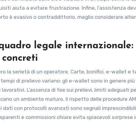
isiti aiuta a evitare frustrazione. Infine, l’assistenza de
orto è evasivo o contraddittorio, meglio considerare alte
quadro legale internazionale:
 concreti
ro la serietà di un operatore. Carte, bonifici, e-wallet e t
empi di prelievo variano: gli e-wallet sono in genere più 
lavorativi. L’assenza di fee sui prelievi, limiti adeguati p
icano un ambiente maturo. Il rispetto delle procedure AML
 dati con protocolli avanzati sono segnali imprescindibili
asparenti e commissioni chiare evita spiacevoli sorprese 