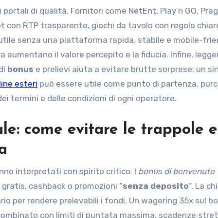
 i portali di qualità. Fornitori come NetEnt, Play’n GO, Pr
t con RTP trasparente, giochi da tavolo con regole chiar
nutile senza una piattaforma rapida, stabile e mobile-frie
a aumentano il valore percepito e la fiducia. Infine, legge
di
bonus
e prelievi aiuta a evitare brutte sorprese: un si
line esteri
può essere utile come punto di partenza, pur
i termini e delle condizioni di ogni operatore.
ale: come evitare le trappole e
a
 interpretati con spirito critico. I
bonus di benvenuto
i gratis, cashback o promozioni “
senza deposito
”. La ch
ario per rendere prelevabili i fondi. Un wagering 35x sul b
combinato con limiti di puntata massima, scadenze stret