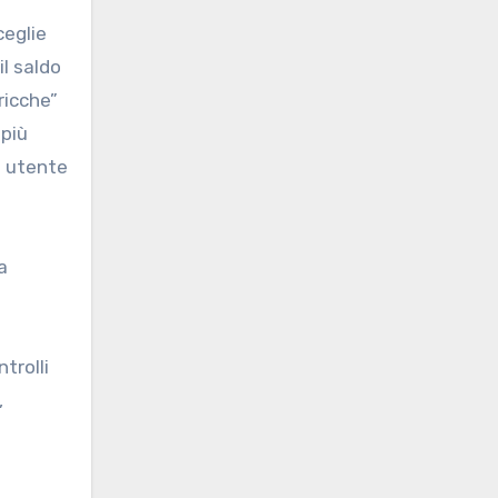
ceglie
l saldo
ricche”
 più
n utente
a
trolli
,