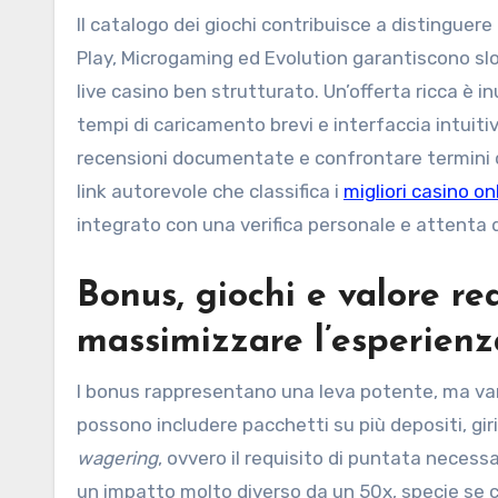
Il catalogo dei giochi contribuisce a distinguere
Play, Microgaming ed Evolution garantiscono slo
live casino ben strutturato. Un’offerta ricca è i
tempi di caricamento brevi e interfaccia intuitiv
recensioni documentate e confrontare termini 
link autorevole che classifica i
migliori casino on
integrato con una verifica personale e attenta de
Bonus, giochi e valore re
massimizzare l’esperienz
I bonus rappresentano una leva potente, ma vanno
possono includere pacchetti su più depositi, gir
wagering
, ovvero il requisito di puntata necess
un impatto molto diverso da un 50x, specie se 