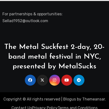
For partnerships & opportunities:
Sellad1952@outlook.com
The Metal Suckfest 2-day, 20-
band metal festival in NYC,
presented by MetalSucks
Copyright © All rights reserved
|
Blogus
by
Themeansar
.
Contact Us
Privacy Policy
Terms and Conditions