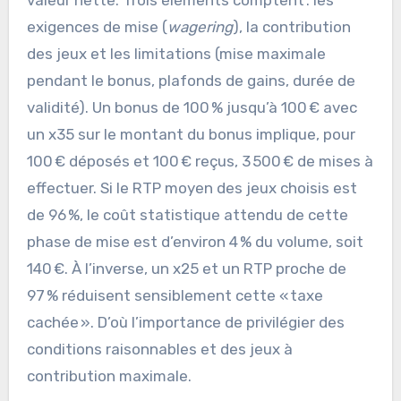
valeur nette. Trois éléments comptent : les
exigences de mise (
wagering
), la contribution
des jeux et les limitations (mise maximale
pendant le bonus, plafonds de gains, durée de
validité). Un bonus de 100 % jusqu’à 100 € avec
un x35 sur le montant du bonus implique, pour
100 € déposés et 100 € reçus, 3 500 € de mises à
effectuer. Si le RTP moyen des jeux choisis est
de 96 %, le coût statistique attendu de cette
phase de mise est d’environ 4 % du volume, soit
140 €. À l’inverse, un x25 et un RTP proche de
97 % réduisent sensiblement cette « taxe
cachée ». D’où l’importance de privilégier des
conditions raisonnables et des jeux à
contribution maximale.