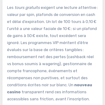
Les
tours gratuits
exigent une lecture attentive :
valeur par spin, plafonds de conversion en cash
et délai d’expiration. Un lot de 100 tours à 0,10 €
l’unité a une valeur faciale de 10 € ; si un plafond
de gains à 50 € existe, tout excédent sera
ignoré. Les programmes VIP méritent d’être
évalués sur la base de critères tangibles :
remboursement net des pertes (cashback réel
vs bonus soumis à wagering), gestionnaire de
compte francophone, événements et
récompenses non punitives, et surtout des
conditions écrites noir sur blanc. Un
nouveau
casino
transparent rend ces informations
accessibles sans friction, avant l’inscription.