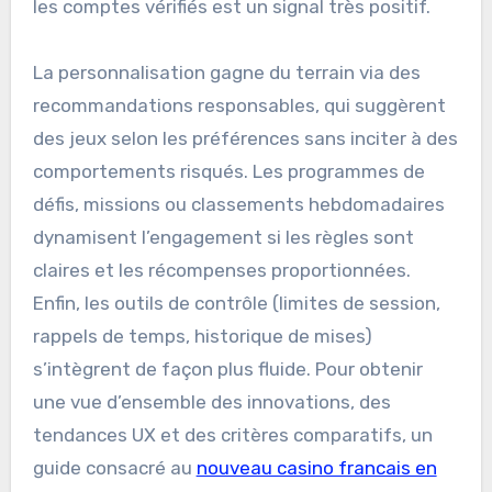
les comptes vérifiés est un signal très positif.
La personnalisation gagne du terrain via des
recommandations responsables, qui suggèrent
des jeux selon les préférences sans inciter à des
comportements risqués. Les programmes de
défis, missions ou classements hebdomadaires
dynamisent l’engagement si les règles sont
claires et les récompenses proportionnées.
Enfin, les outils de contrôle (limites de session,
rappels de temps, historique de mises)
s’intègrent de façon plus fluide. Pour obtenir
une vue d’ensemble des innovations, des
tendances UX et des critères comparatifs, un
guide consacré au
nouveau casino francais en