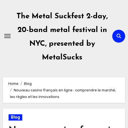
Skip
to
The Metal Suckfest 2-day,
content
20-band metal festival in
NYC, presented by
MetalSucks
Home
Blog
Nouveau casino français en ligne : comprendre le marché,
les règles et les innovations
Blog