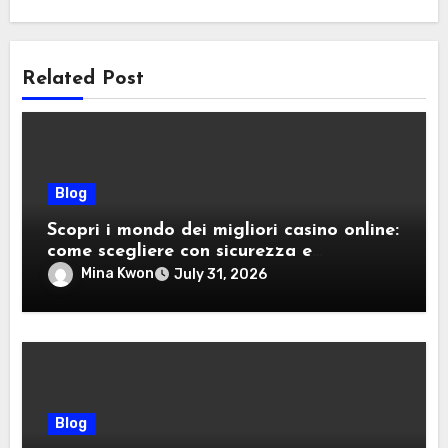
Related Post
Blog
Scopri i mondo dei migliori casino online:
come scegliere con sicurezza e
divertimento
Mina Kwon
July 31, 2026
Blog