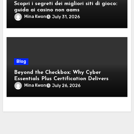
Scopri i segreti dei migliori siti di gioco:
guida ai casino non aams
Mina Kwon
July 31, 2026
Blog
Beyond the Checkbox: Why Cyber
Essentials Plus Certification Delivers
Real-World Security Confidence
Mina Kwon
July 26, 2026