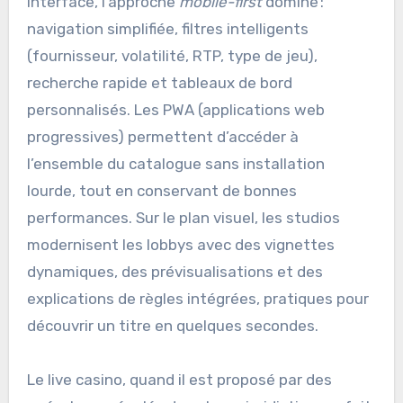
interface, l’approche
mobile-first
domine :
navigation simplifiée, filtres intelligents
(fournisseur, volatilité, RTP, type de jeu),
recherche rapide et tableaux de bord
personnalisés. Les PWA (applications web
progressives) permettent d’accéder à
l’ensemble du catalogue sans installation
lourde, tout en conservant de bonnes
performances. Sur le plan visuel, les studios
modernisent les lobbys avec des vignettes
dynamiques, des prévisualisations et des
explications de règles intégrées, pratiques pour
découvrir un titre en quelques secondes.
Le live casino, quand il est proposé par des