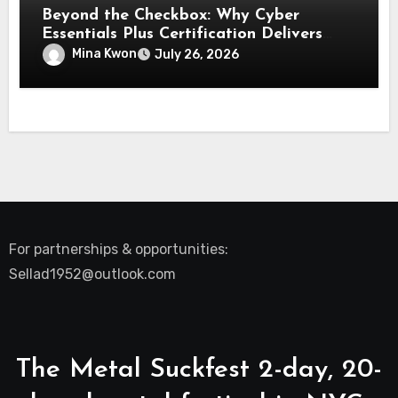
Beyond the Checkbox: Why Cyber
Essentials Plus Certification Delivers
Real-World Security Confidence
Mina Kwon
July 26, 2026
For partnerships & opportunities:
Sellad1952@outlook.com
The Metal Suckfest 2-day, 20-