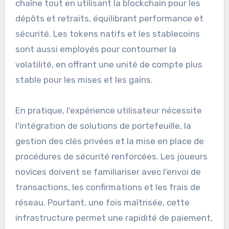
chaîne tout en utilisant la blockchain pour les
dépôts et retraits, équilibrant performance et
sécurité. Les tokens natifs et les stablecoins
sont aussi employés pour contourner la
volatilité, en offrant une unité de compte plus
stable pour les mises et les gains.
En pratique, l'expérience utilisateur nécessite
l'intégration de solutions de portefeuille, la
gestion des clés privées et la mise en place de
procédures de sécurité renforcées. Les joueurs
novices doivent se familiariser avec l'envoi de
transactions, les confirmations et les frais de
réseau. Pourtant, une fois maîtrisée, cette
infrastructure permet une rapidité de paiement,