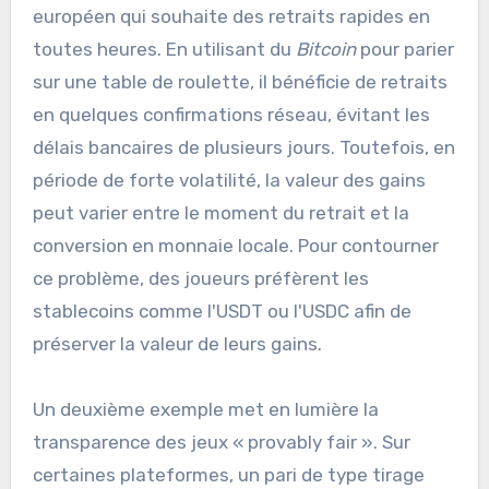
européen qui souhaite des retraits rapides en
toutes heures. En utilisant du
Bitcoin
pour parier
sur une table de roulette, il bénéficie de retraits
en quelques confirmations réseau, évitant les
délais bancaires de plusieurs jours. Toutefois, en
période de forte volatilité, la valeur des gains
peut varier entre le moment du retrait et la
conversion en monnaie locale. Pour contourner
ce problème, des joueurs préfèrent les
stablecoins comme l'USDT ou l'USDC afin de
préserver la valeur de leurs gains.
Un deuxième exemple met en lumière la
transparence des jeux « provably fair ». Sur
certaines plateformes, un pari de type tirage