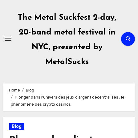
Skip
to
The Metal Suckfest 2-day,
content
20-band metal festival in
NYC, presented by
MetalSucks
Home
Blog
Plonger dans l’univers des jeux d’argent décentralisés : le
phénomène des crypto casinos
Blog