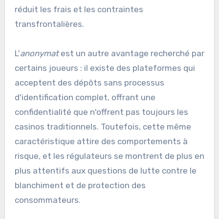
réduit les frais et les contraintes
transfrontalières.
L'
anonymat
est un autre avantage recherché par
certains joueurs : il existe des plateformes qui
acceptent des dépôts sans processus
d'identification complet, offrant une
confidentialité que n'offrent pas toujours les
casinos traditionnels. Toutefois, cette même
caractéristique attire des comportements à
risque, et les régulateurs se montrent de plus en
plus attentifs aux questions de lutte contre le
blanchiment et de protection des
consommateurs.