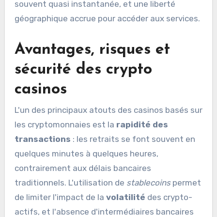
souvent quasi instantanée, et une liberté
géographique accrue pour accéder aux services.
Avantages, risques et
sécurité des crypto
casinos
L'un des principaux atouts des casinos basés sur
les cryptomonnaies est la
rapidité des
transactions
: les retraits se font souvent en
quelques minutes à quelques heures,
contrairement aux délais bancaires
traditionnels. L'utilisation de
stablecoins
permet
de limiter l'impact de la
volatilité
des crypto-
actifs, et l'absence d'intermédiaires bancaires