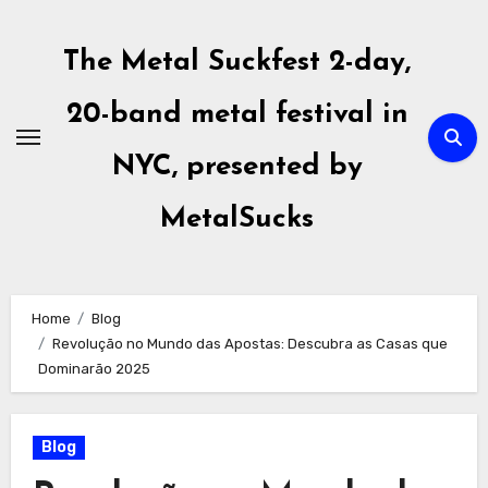
Skip
to
The Metal Suckfest 2-day,
content
20-band metal festival in
NYC, presented by
MetalSucks
Home
Blog
Revolução no Mundo das Apostas: Descubra as Casas que
Dominarão 2025
Blog