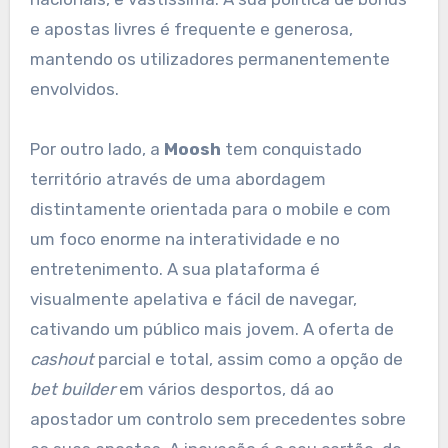
e apostas livres é frequente e generosa,
mantendo os utilizadores permanentemente
envolvidos.
Por outro lado, a
Moosh
tem conquistado
território através de uma abordagem
distintamente orientada para o mobile e com
um foco enorme na interatividade e no
entretenimento. A sua plataforma é
visualmente apelativa e fácil de navegar,
cativando um público mais jovem. A oferta de
cashout
parcial e total, assim como a opção de
bet builder
em vários desportos, dá ao
apostador um controlo sem precedentes sobre