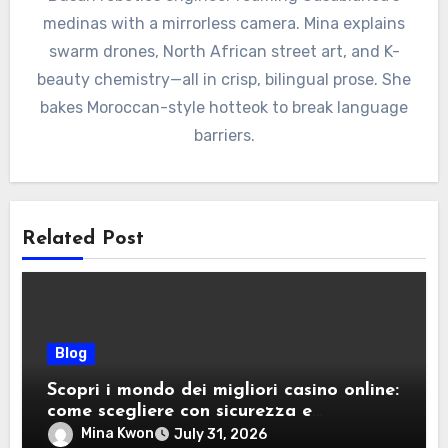
medinas with a mirrorless camera. Mina explains
swarm drones, North African street art, and K-
beauty chemistry—all in crisp, bilingual prose. She
bakes Moroccan-style hotteok to break language
barriers.
Related Post
Blog
Scopri i mondo dei migliori casino online:
come scegliere con sicurezza e
divertimento
Mina Kwon
July 31, 2026