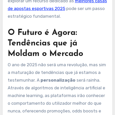
explorar um recurso dedicado às
melhores casas
de apostas esportivas 2025
pode ser um passo
estratégico fundamental.
O Futuro é Agora:
Tendências que já
Moldam o Mercado
O ano de 2025 não será uma revolução, mas sim
a maturação de tendências que já estamos a
testemunhar. A
personalização
será rainha.
Através de algoritmos de inteligência artificial e
machine learning, as plataformas irão conhecer
o comportamento do utilizador melhor do que
nunca, oferecendo promoções, odds boosts e