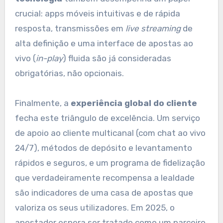
crucial: apps móveis intuitivas e de rápida
resposta, transmissões em
live streaming
de
alta definição e uma interface de apostas ao
vivo (
in-play
) fluida são já consideradas
obrigatórias, não opcionais.
Finalmente, a
experiência global do cliente
fecha este triângulo de excelência. Um serviço
de apoio ao cliente multicanal (com chat ao vivo
24/7), métodos de depósito e levantamento
rápidos e seguros, e um programa de fidelização
que verdadeiramente recompensa a lealdade
são indicadores de uma casa de apostas que
valoriza os seus utilizadores. Em 2025, o
apostador espera ser tratado como um parceiro,