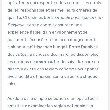
opérateurs qui respectent les normes, les outils
de jeu responsable et les meilleurs critères de
qualité. Choisir les bons
sites de paris sportifs en
Belgique
, c’est d’abord s’assurer d’une
expérience fiable, d’un environnement de
paiement sécurisé et d’un accompagnement
clair pour maîtriser son budget. Entre l’analyse
des
cotes
, la richesse des marchés disponibles,
les options de
cash-out
et le suivi du score en
direct, il existe des leviers concrets pour parier
avec lucidité et maximiser la valeur de chaque
mise.
Au-delà de la simple sélection d’un opérateur, il
est utile d’examiner les règles nationales, la