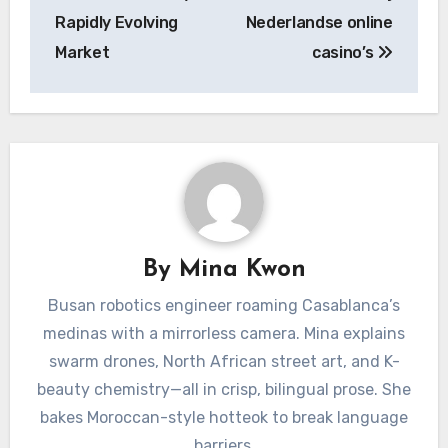
Rapidly Evolving
Nederlandse online
Market
casino’s
By
Mina Kwon
Busan robotics engineer roaming Casablanca’s
medinas with a mirrorless camera. Mina explains
swarm drones, North African street art, and K-
beauty chemistry—all in crisp, bilingual prose. She
bakes Moroccan-style hotteok to break language
barriers.