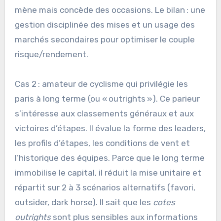
mène mais concède des occasions. Le bilan : une
gestion disciplinée des mises et un usage des
marchés secondaires pour optimiser le couple
risque/rendement.
Cas 2 : amateur de cyclisme qui privilégie les
paris à long terme (ou « outrights »). Ce parieur
s’intéresse aux classements généraux et aux
victoires d’étapes. Il évalue la forme des leaders,
les profils d’étapes, les conditions de vent et
l’historique des équipes. Parce que le long terme
immobilise le capital, il réduit la mise unitaire et
répartit sur 2 à 3 scénarios alternatifs (favori,
outsider, dark horse). Il sait que les
cotes
outrights
sont plus sensibles aux informations