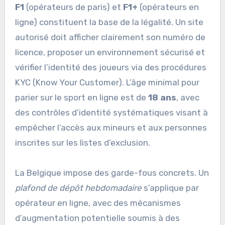
F1
(opérateurs de paris) et
F1+
(opérateurs en
ligne) constituent la base de la légalité. Un site
autorisé doit afficher clairement son numéro de
licence, proposer un environnement sécurisé et
vérifier l’identité des joueurs via des procédures
KYC (Know Your Customer). L’âge minimal pour
parier sur le sport en ligne est de
18 ans
, avec
des contrôles d’identité systématiques visant à
empêcher l’accès aux mineurs et aux personnes
inscrites sur les listes d’exclusion.
La Belgique impose des garde-fous concrets. Un
plafond de dépôt hebdomadaire
s’applique par
opérateur en ligne, avec des mécanismes
d’augmentation potentielle soumis à des