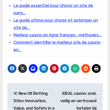
Le guide essentiel pour choisir un site de
paris…
Le guide ultime pour choisir et optimiser un
site de…
Meilleur casino en ligne français : méthodes…
Comment identifier le meilleur site de casino
en…
Post
New UK Betting
iDEAL casino: snel,
navigation
Sites: Innovation,
veilig en vertrouwd
Value, and Safety in a
betalen bij