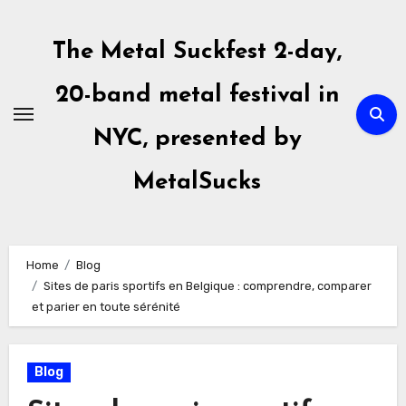
Skip
to
The Metal Suckfest 2-day,
content
20-band metal festival in
NYC, presented by
MetalSucks
Home
Blog
Sites de paris sportifs en Belgique : comprendre, comparer
et parier en toute sérénité
Blog