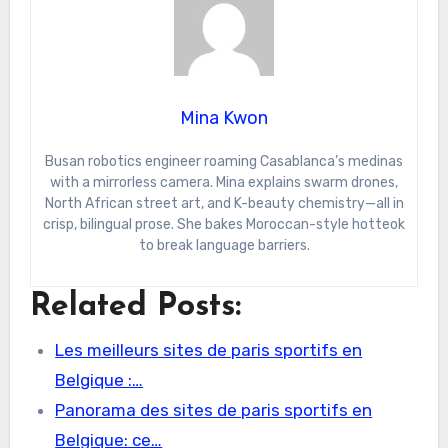
Mina Kwon
Busan robotics engineer roaming Casablanca’s medinas
with a mirrorless camera. Mina explains swarm drones,
North African street art, and K-beauty chemistry—all in
crisp, bilingual prose. She bakes Moroccan-style hotteok
to break language barriers.
Related Posts:
Les meilleurs sites de paris sportifs en
Belgique :…
Panorama des sites de paris sportifs en
Belgique: ce…