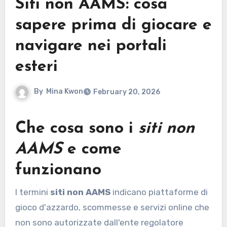
Siti non AAMS: cosa
sapere prima di giocare e
navigare nei portali
esteri
By
Mina Kwon
February 20, 2026
Che cosa sono i
siti non
AAMS
e come
funzionano
I termini
siti non AAMS
indicano piattaforme di
gioco d'azzardo, scommesse e servizi online che
non sono autorizzate dall'ente regolatore