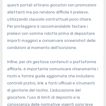
questi portali attirano giocatori con promozioni
allettanti ma poi rendono difficile il prelievo,
utilizzando clausole contrattuali poco chiare.
Per proteggersi è raccomandabile testare i
prelievi con somme ridotte prima di depositare
importi maggiori e conservare screenshot delle
condizioni al momento dell'iscrizione.
Infine, per chi gestisce contenuti o piattaforme
affiliate, è importante comunicare chiaramente i
rischi e fornire guide aggiornate che includano
controlli pratici, link a fonti ufficiali e strumenti
di gestione del rischio. L'educazione del
giocatore, l'uso di limiti di deposito e la
conoscenza delle normative vigenti sono leve