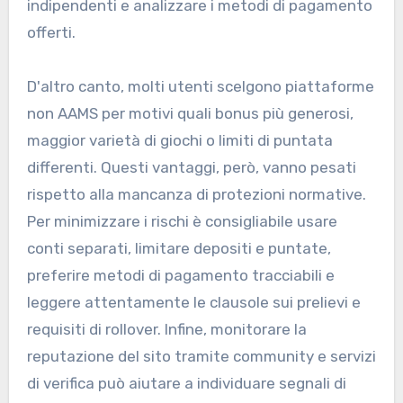
indipendenti e analizzare i metodi di pagamento
offerti.
D'altro canto, molti utenti scelgono piattaforme
non AAMS per motivi quali bonus più generosi,
maggior varietà di giochi o limiti di puntata
differenti. Questi vantaggi, però, vanno pesati
rispetto alla mancanza di protezioni normative.
Per minimizzare i rischi è consigliabile usare
conti separati, limitare depositi e puntate,
preferire metodi di pagamento tracciabili e
leggere attentamente le clausole sui prelievi e
requisiti di rollover. Infine, monitorare la
reputazione del sito tramite community e servizi
di verifica può aiutare a individuare segnali di