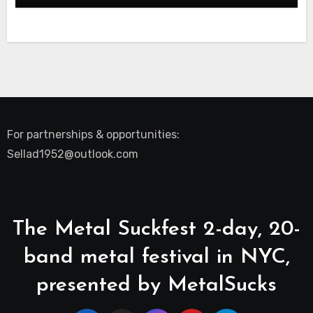
For partnerships & opportunities:
Sellad1952@outlook.com
The Metal Suckfest 2-day, 20-
band metal festival in NYC,
presented by MetalSucks