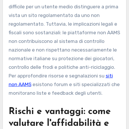
difficile per un utente medio distinguere a prima
vista un sito regolamentato da uno non
regolamentato. Tuttavia, le implicazioni legali e
fiscali sono sostanziali: le piattaforme non AAMS
non contribuiscono al sistema di controllo
nazionale e non rispettano necessariamente le
normative italiane su protezione dei giocatori,
controllo delle frodi e politiche anti-riciclaggio.
Per approfondire risorse e segnalazioni su
siti
non AAMS
esistono forum e siti specializzati che
monitorano liste e feedback degli utenti.
Rischi e vantaggi: come
valutare l'affidabilità e