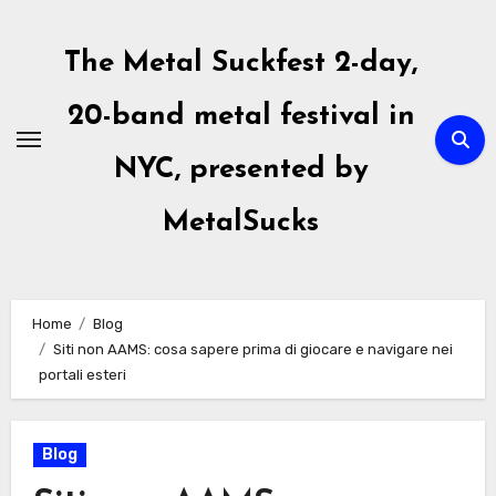
Skip
to
The Metal Suckfest 2-day,
content
20-band metal festival in
NYC, presented by
MetalSucks
Home
Blog
Siti non AAMS: cosa sapere prima di giocare e navigare nei
portali esteri
Blog