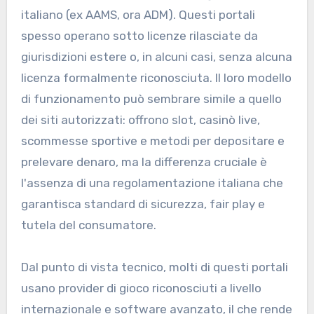
italiano (ex AAMS, ora ADM). Questi portali
spesso operano sotto licenze rilasciate da
giurisdizioni estere o, in alcuni casi, senza alcuna
licenza formalmente riconosciuta. Il loro modello
di funzionamento può sembrare simile a quello
dei siti autorizzati: offrono slot, casinò live,
scommesse sportive e metodi per depositare e
prelevare denaro, ma la differenza cruciale è
l'assenza di una regolamentazione italiana che
garantisca standard di sicurezza, fair play e
tutela del consumatore.
Dal punto di vista tecnico, molti di questi portali
usano provider di gioco riconosciuti a livello
internazionale e software avanzato, il che rende