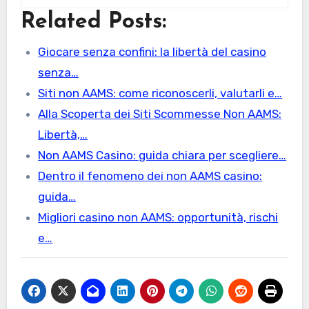
Related Posts:
Giocare senza confini: la libertà del casino
senza…
Siti non AAMS: come riconoscerli, valutarli e…
Alla Scoperta dei Siti Scommesse Non AAMS:
Libertà,…
Non AAMS Casino: guida chiara per scegliere…
Dentro il fenomeno dei non AAMS casino:
guida…
Migliori casino non AAMS: opportunità, rischi
e…