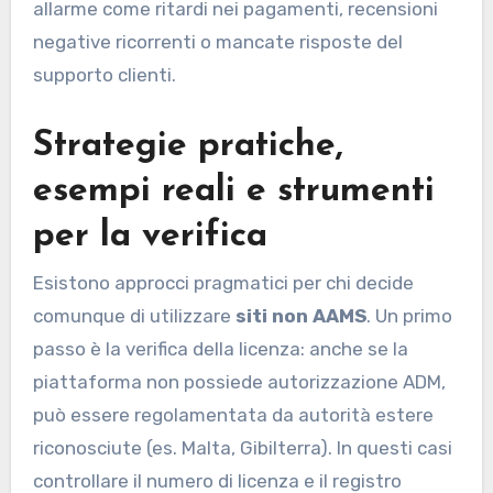
allarme come ritardi nei pagamenti, recensioni
negative ricorrenti o mancate risposte del
supporto clienti.
Strategie pratiche,
esempi reali e strumenti
per la verifica
Esistono approcci pragmatici per chi decide
comunque di utilizzare
siti non AAMS
. Un primo
passo è la verifica della licenza: anche se la
piattaforma non possiede autorizzazione ADM,
può essere regolamentata da autorità estere
riconosciute (es. Malta, Gibilterra). In questi casi
controllare il numero di licenza e il registro