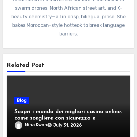
swarm drones, North African street art, and K-
beauty chemistry—all in crisp, bilingual prose. She
bakes Moroccan-style hotteok to break language
barriers.
Related Post
Blog
Scopri i mondo dei migliori casino online:
come scegliere con sicurezza e
divertimento
Mina Kwon
July 31, 2026