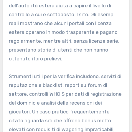
dell'autorità estera aiuta a capire il livello di
controllo a cui è sottoposto il sito. Gli esempi
reali mostrano che alcuni portali con licenza
estera operano in modo trasparente e pagano
regolarmente, mentre altri, senza licenze serie,
presentano storie di utenti che non hanno
ottenuto i loro prelievi.
Strumenti utili per la verifica includono: servizi di
reputazione e blacklist, report su forum di
settore, controlli WHOIS per dati di registrazione
del dominio e analisi delle recensioni dei
giocatori. Un caso pratico frequentemente
citato riguarda siti che offrono bonus molto
elevati con requisiti di wagering impraticabili;