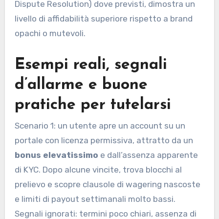
Dispute Resolution) dove previsti, dimostra un
livello di affidabilità superiore rispetto a brand
opachi o mutevoli.
Esempi reali, segnali
d’allarme e buone
pratiche per tutelarsi
Scenario 1: un utente apre un account su un
portale con licenza permissiva, attratto da un
bonus elevatissimo
e dall’assenza apparente
di KYC. Dopo alcune vincite, trova blocchi al
prelievo e scopre clausole di wagering nascoste
e limiti di payout settimanali molto bassi.
Segnali ignorati: termini poco chiari, assenza di