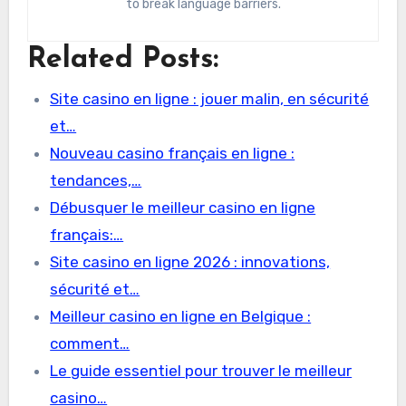
to break language barriers.
Related Posts:
Site casino en ligne : jouer malin, en sécurité
et…
Nouveau casino français en ligne :
tendances,…
Débusquer le meilleur casino en ligne
français:…
Site casino en ligne 2026 : innovations,
sécurité et…
Meilleur casino en ligne en Belgique :
comment…
Le guide essentiel pour trouver le meilleur
casino…