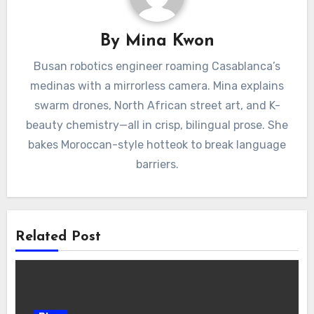
By
Mina Kwon
Busan robotics engineer roaming Casablanca’s
medinas with a mirrorless camera. Mina explains
swarm drones, North African street art, and K-
beauty chemistry—all in crisp, bilingual prose. She
bakes Moroccan-style hotteok to break language
barriers.
Related Post