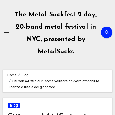
Skip
to
The Metal Suckfest 2-day,
content
20-band metal festival in
NYC, presented by
MetalSucks
Home
Blog
Siti non AAMS sicuri: come valutare davvero affidabilità,
licenze e tutele del giocatore
Blog