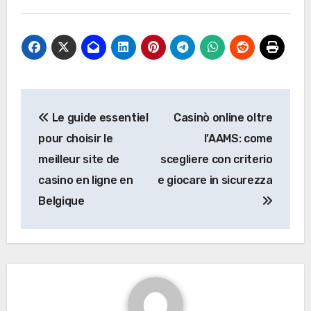
Post
Le guide essentiel
Casinò online oltre
navigation
pour choisir le
l’AAMS: come
meilleur site de
scegliere con criterio
casino en ligne en
e giocare in sicurezza
Belgique