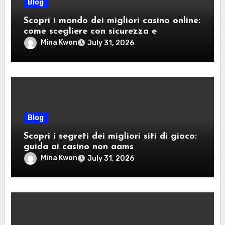
Blog
Scopri i mondo dei migliori casino online:
come scegliere con sicurezza e
divertimento
Mina Kwon
July 31, 2026
Blog
Scopri i segreti dei migliori siti di gioco:
guida ai casino non aams
Mina Kwon
July 31, 2026