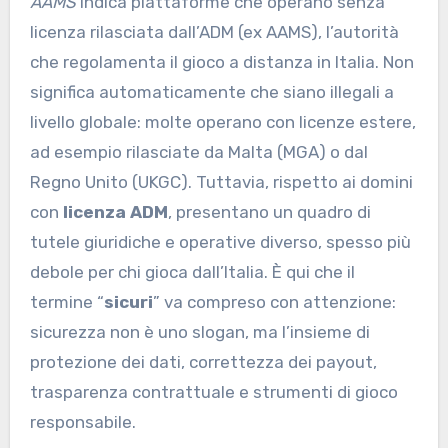
AAMS
indica piattaforme che operano senza
licenza rilasciata dall’ADM (ex AAMS), l’autorità
che regolamenta il gioco a distanza in Italia. Non
significa automaticamente che siano illegali a
livello globale: molte operano con licenze estere,
ad esempio rilasciate da Malta (MGA) o dal
Regno Unito (UKGC). Tuttavia, rispetto ai domini
con
licenza ADM
, presentano un quadro di
tutele giuridiche e operative diverso, spesso più
debole per chi gioca dall’Italia. È qui che il
termine “
sicuri
” va compreso con attenzione:
sicurezza non è uno slogan, ma l’insieme di
protezione dei dati, correttezza dei payout,
trasparenza contrattuale e strumenti di gioco
responsabile.