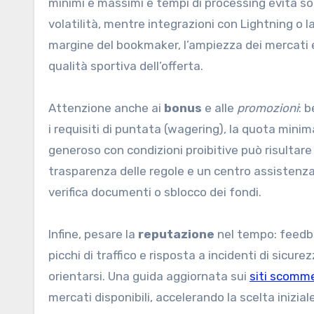
minimi e massimi e tempi di processing evita so
volatilità, mentre integrazioni con Lightning o la
margine del bookmaker, l’ampiezza dei mercati e 
qualità sportiva dell’offerta.
Attenzione anche ai
bonus
e alle
promozioni
: 
i requisiti di puntata (wagering), la quota minim
generoso con condizioni proibitive può risultare
trasparenza delle regole e un centro assistenza r
verifica documenti o sblocco dei fondi.
Infine, pesare la
reputazione
nel tempo: feedb
picchi di traffico e risposta a incidenti di sicur
orientarsi. Una guida aggiornata sui
siti scomm
mercati disponibili, accelerando la scelta iniziale 