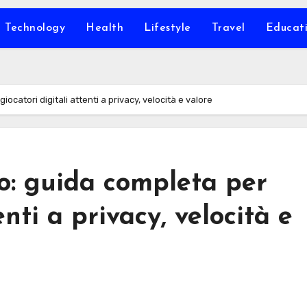
Technology
Health
Lifestyle
Travel
Educat
ocatori digitali attenti a privacy, velocità e valore
o: guida completa per
enti a privacy, velocità e