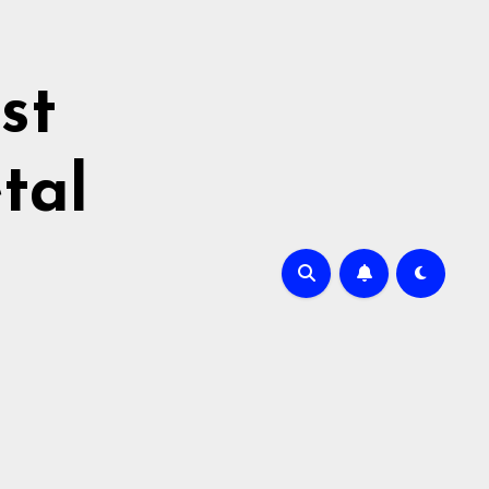
st
tal