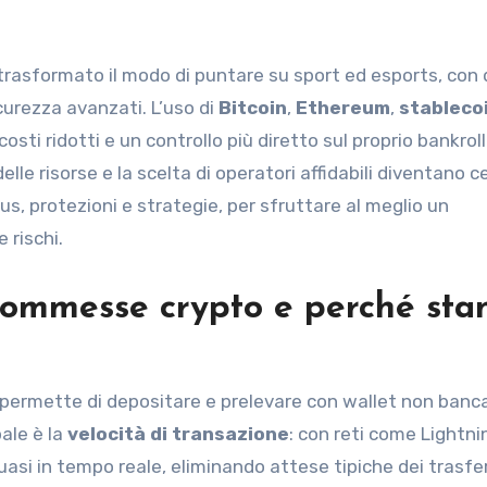
rasformato il modo di puntare su sport ed esports, con 
curezza avanzati. L’uso di
Bitcoin
,
Ethereum
,
stableco
sti ridotti e un controllo più diretto sul proprio bankroll.
le risorse e la scelta di operatori affidabili diventano ce
s, protezioni e strategie, per sfruttare al meglio un
 rischi.
scommesse crypto e perché sta
permette di depositare e prelevare con wallet non banca
pale è la
velocità di transazione
: con reti come Lightni
quasi in tempo reale, eliminando attese tipiche dei trasfe