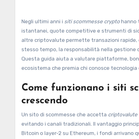
Negli ultimi anni i
siti scommesse crypto
hanno t
istantanei, quote competitive e strumenti di si
altre criptovalute permette transazioni rapide, co
stesso tempo, la responsabilità nella gestione del
Questa guida aiuta a valutare piattaforme, bonu
ecosistema che premia chi conosce tecnologia e
Come funzionano i siti 
crescendo
Un sito di scommesse che accetta
criptovalute
evitando i canali tradizionali. Il vantaggio princi
Bitcoin o layer-2 su Ethereum, i fondi arrivano 