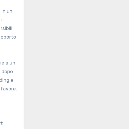
 in un
i
sibili
upporto
ie a un
i dopo
ding e
 favore.
rt