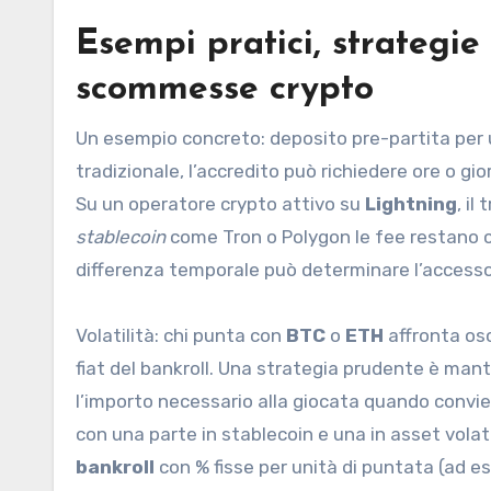
Esempi pratici, strategie 
scommesse crypto
Un esempio concreto: deposito pre-partita per 
tradizionale, l’accredito può richiedere ore o gior
Su un operatore crypto attivo su
Lightning
, i
stablecoin
come Tron o Polygon le fee restano co
differenza temporale può determinare l’access
Volatilità: chi punta con
BTC
o
ETH
affronta osc
fiat del bankroll. Una strategia prudente è man
l’importo necessario alla giocata quando convie
con una parte in stablecoin e una in asset volatil
bankroll
con % fisse per unità di puntata (ad es