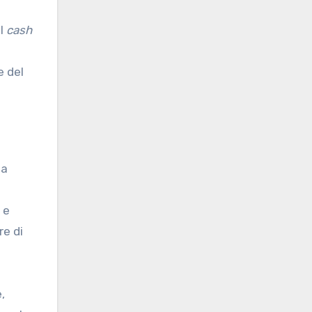
il
cash
e del
la
 e
re di
,