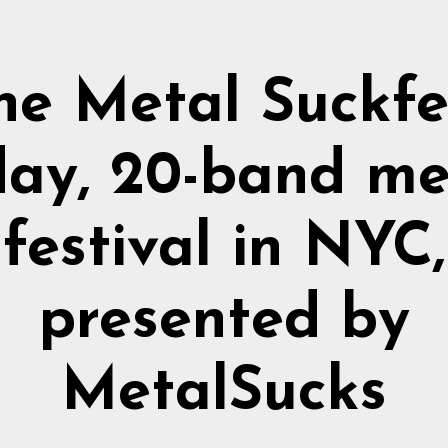
he Metal Suckfe
day, 20-band me
festival in NYC,
presented by
MetalSucks