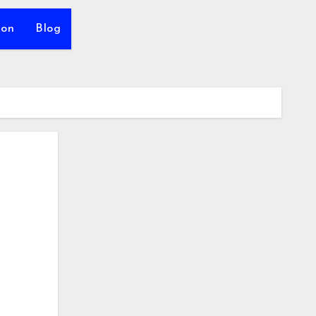
ion
Blog