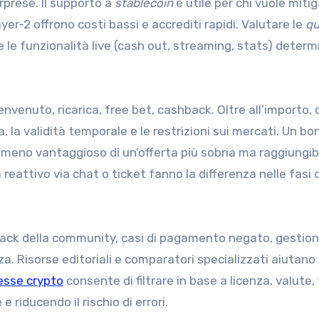
rprese. Il supporto a
stablecoin
è utile per chi vuole mitig
yer-2 offrono costi bassi e accrediti rapidi. Valutare le
qu
le funzionalità live (cash out, streaming, stats) determ
benvenuto, ricarica, free bet, cashback. Oltre all’importo,
a, la validità temporale e le restrizioni sui mercati. Un bo
 meno vantaggioso di un’offerta più sobria ma raggiungibi
eattivo via chat o ticket fanno la differenza nelle fasi d
ack della community, casi di pagamento negato, gestion
ezza. Risorse editoriali e comparatori specializzati aiutano
esse crypto
consente di filtrare in base a licenza, valute,
e riducendo il rischio di errori.