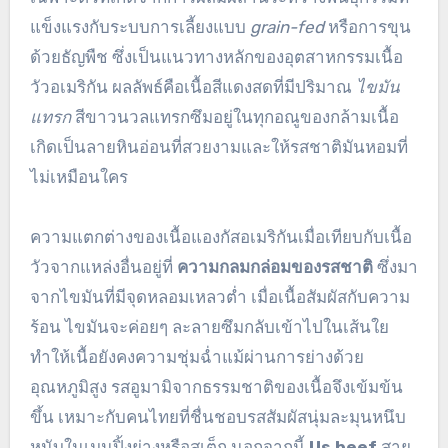
แข็งแรงกับระบบการเลี้ยงแบบ
grain-fed
หรือการขุน
ด้วยธัญพืช ซึ่งเป็นแนวทางหลักของอุตสาหกรรมเนื้อ
วัวอเมริกัน ผลลัพธ์คือเนื้อสีแดงสดที่มีปริมาณ
ไขมัน
แทรก
สีขาวนวลแทรกซึมอยู่ในทุกอณูของกล้ามเนื้อ
เกิดเป็นลายหินอ่อนที่สวยงามและให้รสชาติมันหอมที่
ไม่เหมือนใคร
ความแตกต่างของเนื้อแองกัสอเมริกันเมื่อเทียบกับเนื้อ
วัวจากแหล่งอื่นอยู่ที่
ความกลมกล่อมของรสชาติ
ซึ่งมา
จากไขมันที่มีจุดหลอมเหลวต่ำ เมื่อเนื้อสัมผัสกับความ
ร้อน ไขมันจะค่อยๆ ละลายซึมกลับเข้าไปในเส้นใย
ทำให้เนื้อยังคงความชุ่มฉ่ำแม้ผ่านการย่างด้วย
อุณหภูมิสูง รสอูมามิจากธรรมชาติของเนื้อจึงเข้มข้น
ขึ้น เหมาะกับคนไทยที่ชื่นชอบรสสัมผัสนุ่มละมุนหนึบ
หนับในเมนูปิ้งย่างหรือสเต็ก นอกจากนี้
Us beef
สาย