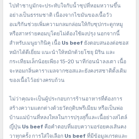
ไปทำชาบูมักจะประทับใจกับน้ำซุปที่หอมหวานขึ้น
อย่างเป็นธรรมชาติ เนื่องจากไขมันของเนื้อวัว
อเมริกันช่วยเพิ่มความกลมกล่อมให้กับซุปกระดูกหมู
หรือสาหร่ายคอมบุโดยไม่ต้องใช้ผงปรุง นอกจากนี้
สำหรับเมนูยากินิคุ เนื้อ
Us beef
ยังตอบสนองต่อซอส
หมักได้ดีเยี่ยม แนะนำให้หมักด้วยโชยุ มิริน และ
กระเทียมเล็กน้อยเพียง 15–20 นาทีก่อนนำลงเตา เนื้อ
จะหอมกลิ่นคาราเมลจากซอสและยังคงรสชาติดั้งเดิม
ของเนื้อไว้อย่างครบถ้วน
ไม่ว่าคุณจะเป็นผู้ประกอบการร้านอาหารที่ต้องการ
สร้างความแตกต่างด้วยวัตถุดิบพรีเมียม หรือเป็นพ่อ
บ้านแม่บ้านที่หลงใหลในการปรุงสุกี้และเนื้อย่างสไตล์
ญี่ปุ่น
Us beef
คือคำตอบที่มอบความอร่อยคงเส้นคง
วาทุกครั้ง การใส่ใจเลือก
Us beef
ที่มีข้อมูลเกรดและ