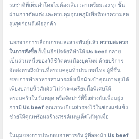
รสชาติที่เต็มคำโดยไม่ต้องเสียเวลาเตรียมเอง ทุกชิ้น
ผ่านการตัดแต่งและควบคุมอุณหภูมิเพื่อรักษาความสด
สูงสุดก่อนถึงมือลูกค้า
นอกจากการเลือกเกรดและสายพันธุ์แล้ว
ความสะดวก
ในการสั่งซื้อ
ก็เป็นอีกปัจจัยที่ทำให้
Us beef
กลาย
เป็นส่วนหนึ่งของวิถีชีวิตคนเมืองยุคใหม่ ด้วยบริการ
จัดส่งตรงถึงบ้านที่ครอบคลุมทั่วประเทศไทย ผู้ที่ชื่น
ชอบการทำอาหารสามารถสั่งเนื้อนำเข้าคุณภาพสูงได้
เพียงปลายนิ้วสัมผัส ไม่ว่าจะเตรียมมื้อพิเศษให้
ครอบครัวในวันหยุด หรือจัดปาร์ตี้ปิ้งย่างกับเพื่อนฝูง
การมี
Us beef
คุณภาพเยี่ยมสำรองไว้ในช่องแช่แข็ง
ช่วยให้คุณพร้อมสร้างสรรค์เมนูเด็ดได้ทุกเมื่อ
ในมุมของการประกอบอาหารจริง ผู้ที่ลองนำ
Us beef