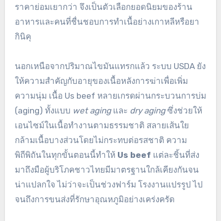
ราคาย่อมเยากว่า จึงเป็นตัวเลือกยอดนิยมของร้าน
อาหารและคนที่ชื่นชอบการทำเนื้อย่างเกาหลีหรือยา
กินิคุ
นอกเหนือจากปริมาณไขมันแทรกแล้ว ระบบ USDA ยัง
ให้ความสำคัญกับอายุของเนื้อหลังการฆ่าเพื่อเพิ่ม
ความนุ่ม เนื้อ Us beef หลายเกรดผ่านกระบวนการบ่ม
(aging) ทั้งแบบ
wet aging
และ
dry aging
ซึ่งช่วยให้
เอนไซม์ในเนื้อทำงานตามธรรมชาติ สลายเส้นใย
กล้ามเนื้อบางส่วนโดยไม่กระทบต่อรสชาติ ความ
พิถีพิถันในทุกขั้นตอนนี้ทำให้
Us beef
แต่ละชิ้นที่ส่ง
มาถึงมือผู้บริโภคชาวไทยมีมาตรฐานใกล้เคียงกันจน
น่าแปลกใจ ไม่ว่าจะเป็นช่วงฟาร์ม โรงงานแปรรูป ไป
จนถึงการขนส่งที่รักษาอุณหภูมิอย่างเคร่งครัด