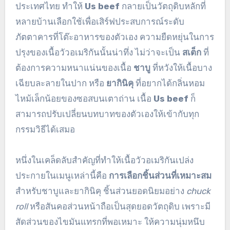
ประเทศไทย ทำให้
Us beef
กลายเป็นวัตถุดิบหลักที่
หลายบ้านเลือกใช้เพื่อเสิร์ฟประสบการณ์ระดับ
ภัตตาคารที่โต๊ะอาหารของตัวเอง ความยืดหยุ่นในการ
ปรุงของเนื้อวัวอเมริกันนั้นน่าทึ่ง ไม่ว่าจะเป็น
สเต็ก
ที่
ต้องการความหนาแน่นของเนื้อ
ชาบู
ที่หวังให้เนื้อบาง
เฉียบละลายในปาก หรือ
ยากินิคุ
ที่อยากได้กลิ่นหอม
ไหม้เล็กน้อยของซอสบนเตาถ่าน เนื้อ
Us beef
ก็
สามารถปรับเปลี่ยนบทบาทของตัวเองให้เข้ากับทุก
กรรมวิธีได้เสมอ
หนึ่งในเคล็ดลับสำคัญที่ทำให้เนื้อวัวอเมริกันเปล่ง
ประกายในเมนูเหล่านี้คือ
การเลือกชิ้นส่วนที่เหมาะสม
สำหรับชาบูและยากินิคุ ชิ้นส่วนยอดนิยมอย่าง
chuck
roll
หรือสันคอส่วนหน้าถือเป็นสุดยอดวัตถุดิบ เพราะมี
สัดส่วนของไขมันแทรกที่พอเหมาะ ให้ความนุ่มหนึบ