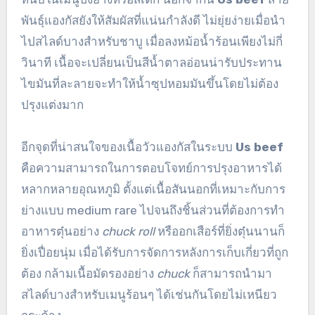
พันธุ์แองกัสยังให้สัมผัสที่แน่นกำลังดี ไม่ยุ่ยง่ายเมื่อนำ
ไปสไลด์บางสำหรับชาบู เมื่อลงหม้อน้ำร้อนเพียงไม่กี่
วินาที เนื้อจะเปลี่ยนเป็นสีน้ำตาลอ่อนน่ารับประทาน
ไขมันที่ละลายจะทำให้น้ำซุปหอมมันขึ้นโดยไม่ต้อง
ปรุงแต่งมาก
อีกจุดที่น่าสนใจของเนื้อวัวแองกัสในระบบ
Us beef
คือความสามารถในการตอบโจทย์การปรุงอาหารได้
หลากหลายอุณหภูมิ ตั้งแต่เนื้อสันนอกที่เหมาะกับการ
ย่างแบบ medium rare ไปจนถึงชิ้นส่วนที่ต้องการทำ
อาหารตุ๋นอย่าง
chuck roll
หรืออกเสือร์ที่ยิ่งตุ๋นนานก็
ยิ่งเปื่อยนุ่ม เมื่อได้รับการจัดการหลังการเก็บเกี่ยวที่ถูก
ต้อง กล้ามเนื้อมัดรองอย่าง
chuck
ก็สามารถนำมา
สไลด์บางสำหรับเมนูร้อนๆ ได้เช่นกันโดยไม่เหนียว