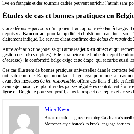
live en français et des tournois cadrés peuvent enrichir l’attrait sans
Études de cas et bonnes pratiques en Belgi
Considérons le parcours d’un joueur francophone résidant à Liège. Il
dépôts via
Bancontact
pour la rapidité et choisit une machine à sous à
clairement indiqué. Le service client confirme des
délais de retrait
de 2
Autre scénario : une joueuse qui aime les
jeux en direct
et qui recherc
gestion des mises rapides). Elle paramètre une limite de dépôt hebdomad
d’adresse) : la conformité belge exige cette étape, qui sécurise aussi 
Ces cas illustrent de bonnes pratiques universelles dans le contexte bel
outils de contrôle. Rappel important : l’âge légal pour jouer au
casino 
avant des messages de
jeu responsable
, offrira des liens d’aide et fac
avantage maison, et planifier des pauses régulières contribuent à une 
ligne
en Belgique pour son profil, dans le respect des règles et de ses 
Mina Kwon
Busan robotics engineer roaming Casablanca’s medinas with a mirrorless camera. Mina explains swarm drones, North African street art, and K-beauty chemistry—all in crisp, bilingual prose. She bakes
Moroccan-style hotteok to break language barriers.