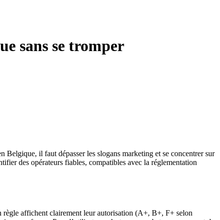
que sans se tromper
n Belgique, il faut dépasser les slogans marketing et se concentrer sur
ifier des opérateurs fiables, compatibles avec la réglementation
règle affichent clairement leur autorisation (A+, B+, F+ selon