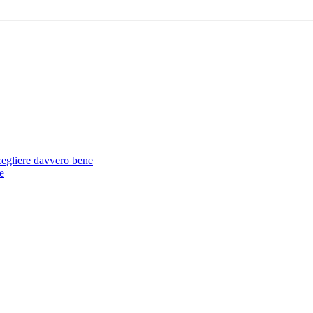
cegliere davvero bene
ie