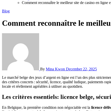
Comment reconnaître le meilleur site de casino en ligne 
Blog
Comment reconnaître le meilleur 
By
Mina Kwon
December 22, 2025
Le marché belge des jeux d’argent en ligne est l’un des plus strictem
des critères concrets : sécurité, licence, qualité ludique, paiements rapi
locale et réellement agréables à utiliser au quotidien.
Les critères essentiels: licence belge, sécu
En Belgique, la première condition non négociable est la
licence dél