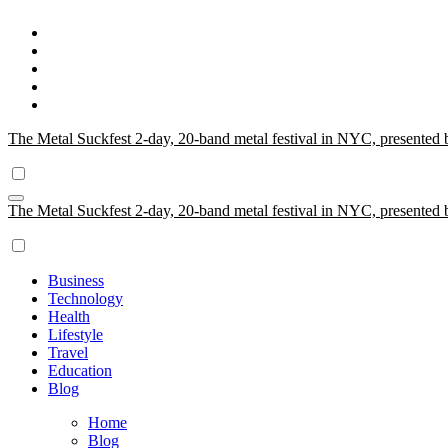
Skip
to
content
The Metal Suckfest 2-day, 20-band metal festival in NYC, presented
The Metal Suckfest 2-day, 20-band metal festival in NYC, presented
Business
Technology
Health
Lifestyle
Travel
Education
Blog
Home
Blog