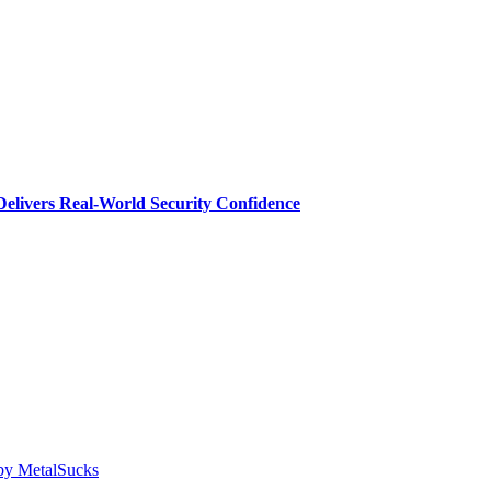
Delivers Real-World Security Confidence
 by MetalSucks