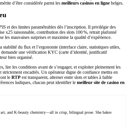
 mérite d’être considérée parmi les
meilleurs casinos en ligne
belges.
jeu
PIS
et des limites paramétrables dès l’inscription. Il privilégie des
ise x25 raisonnable, contribution des slots 100 %, retrait plafonné
e les mauvaises surprises et maximise la qualité d’expérience.
tabilité du flux et l’ergonomie (interface claire, statistiques utiles,
 demande une vérification KYC (carte d’identité, justificatif
teur bien organisé.
s, lire les conditions avant de s’engager, et exploiter pleinement les
nt strictement encadrés. Un opérateur digne de confiance mettra en
dont le
RTP
est transparent, alterner entre slots et tables à faible
férences ludiques, chacun peut identifier le
meilleur site de casino en