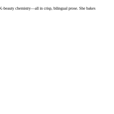
K-beauty chemistry—all in crisp, bilingual prose. She bakes