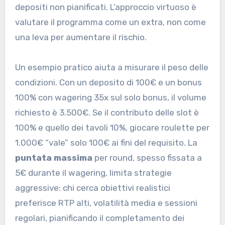
depositi non pianificati. L’approccio virtuoso è
valutare il programma come un extra, non come
una leva per aumentare il rischio.
Un esempio pratico aiuta a misurare il peso delle
condizioni. Con un deposito di 100€ e un bonus
100% con wagering 35x sul solo bonus, il volume
richiesto è 3.500€. Se il contributo delle slot è
100% e quello dei tavoli 10%, giocare roulette per
1.000€ “vale” solo 100€ ai fini del requisito. La
puntata massima
per round, spesso fissata a
5€ durante il wagering, limita strategie
aggressive: chi cerca obiettivi realistici
preferisce RTP alti, volatilità media e sessioni
regolari, pianificando il completamento dei