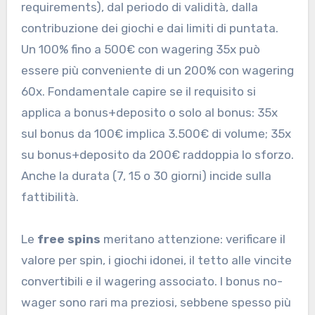
requirements), dal periodo di validità, dalla
contribuzione dei giochi e dai limiti di puntata.
Un 100% fino a 500€ con wagering 35x può
essere più conveniente di un 200% con wagering
60x. Fondamentale capire se il requisito si
applica a bonus+deposito o solo al bonus: 35x
sul bonus da 100€ implica 3.500€ di volume; 35x
su bonus+deposito da 200€ raddoppia lo sforzo.
Anche la durata (7, 15 o 30 giorni) incide sulla
fattibilità.
Le
free spins
meritano attenzione: verificare il
valore per spin, i giochi idonei, il tetto alle vincite
convertibili e il wagering associato. I bonus no-
wager sono rari ma preziosi, sebbene spesso più