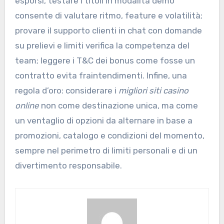
esporsi, testare i titoli in modalità demo
consente di valutare ritmo, feature e volatilità;
provare il supporto clienti in chat con domande
su prelievi e limiti verifica la competenza del
team; leggere i T&C dei bonus come fosse un
contratto evita fraintendimenti. Infine, una
regola d’oro: considerare i
migliori siti casino
online
non come destinazione unica, ma come
un ventaglio di opzioni da alternare in base a
promozioni, catalogo e condizioni del momento,
sempre nel perimetro di limiti personali e di un
divertimento responsabile.