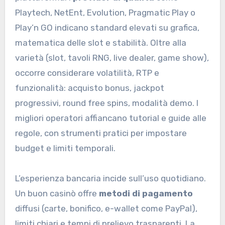
Playtech, NetEnt, Evolution, Pragmatic Play o
Play’n GO indicano standard elevati su grafica,
matematica delle slot e stabilità. Oltre alla
varietà (slot, tavoli RNG, live dealer, game show),
occorre considerare volatilità, RTP e
funzionalità: acquisto bonus, jackpot
progressivi, round free spins, modalità demo. I
migliori operatori affiancano tutorial e guide alle
regole, con strumenti pratici per impostare
budget e limiti temporali.
L’esperienza bancaria incide sull’uso quotidiano.
Un buon casinò offre
metodi di pagamento
diffusi (carte, bonifico, e-wallet come PayPal),
limiti chiari e tempi di prelievo trasparenti. La