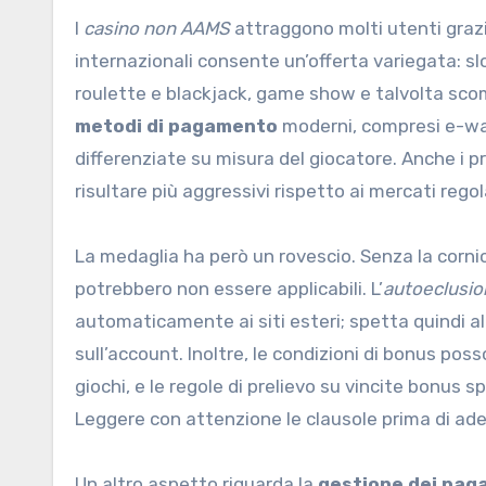
I
casino non AAMS
attraggono molti utenti grazi
internazionali consente un’offerta variegata: slot
roulette e blackjack, game show e talvolta scomm
metodi di pagamento
moderni, compresi e-walle
differenziate su misura del giocatore. Anche i 
risultare più aggressivi rispetto ai mercati rego
La medaglia ha però un rovescio. Senza la cornic
potrebbero non essere applicabili. L’
autoeclusio
automaticamente ai siti esteri; spetta quindi a
sull’account. Inoltre, le condizioni di bonus po
giochi, e le regole di prelievo su vincite bonus
Leggere con attenzione le clausole prima di ader
Un altro aspetto riguarda la
gestione dei pag