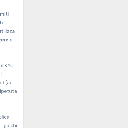
imiti
to,
tilizza
ione
e
 il KYC
l
rd (ad
ripetute
plica
i giochi