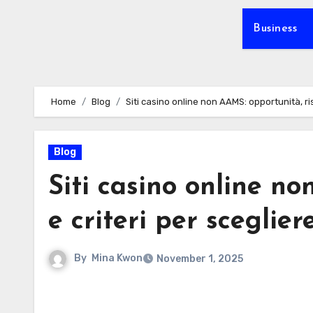
Business
Home
Blog
Siti casino online non AAMS: opportunità, ri
Blog
Siti casino online no
e criteri per sceglie
By
Mina Kwon
November 1, 2025