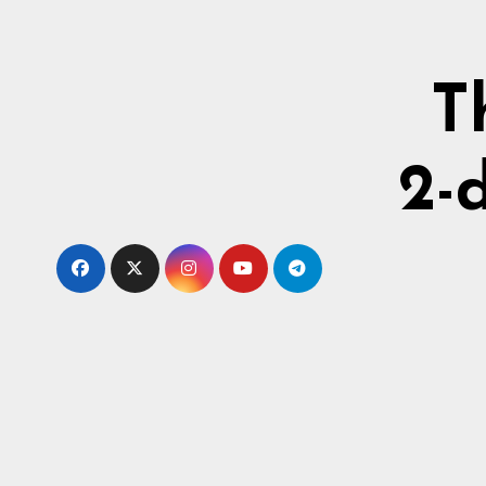
Skip
to
content
T
2-