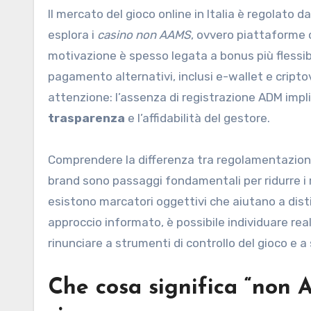
Il mercato del gioco online in Italia è regolato
esplora i
casino non AAMS
, ovvero piattaforme 
motivazione è spesso legata a bonus più flessibil
pagamento alternativi, inclusi e-wallet e criptov
attenzione: l’assenza di registrazione ADM impli
trasparenza
e l’affidabilità del gestore.
Comprendere la differenza tra regolamentazioni, 
brand sono passaggi fondamentali per ridurre i r
esistono marcatori oggettivi che aiutano a dist
approccio informato, è possibile individuare real
rinunciare a strumenti di controllo del gioco e a
Che cosa significa “non 