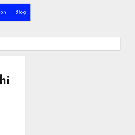
ion
Blog
hi