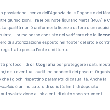
n possiedono licenza dell’Agenzia delle Dogane e dei Mo
tre giurisdizioni. Tra le più note figurano Malta (MGA) e 
a. La qualità non è uniforme: la licenza estera è un requisi
ulata, il primo passo consiste nel verificare che la
licen
umero di autorizzazione esposto nel footer del sito e cont
 registrato presso l’ente emittente.
tti protocolli di
crittografia
per proteggere i dati, mostr
) e su eventuali audit indipendenti dei payout. Organi
he i giochi rispettino parametri di casualità. Anche la
onsabile
è un indicatore di serietà: limiti di deposito
i autovalutazione e link a enti di aiuto sono strumenti