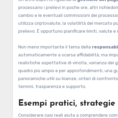
processano i prelievi in poche ore, altri richiedon
cambio e le eventuali commissioni dei processo
utilizza criptovalute, la volatilità del mercato pu
prelievo. È opportuno pianificare limiti, valute 
Non meno importante il tema della
responsabi
automaticamente a scarsa affidabilità, ma impo
realistiche aspettative di vincita, varianza dei 
quadro più ampio e per approfondimenti, una g
panoramiche utili su licenze, criteri di confron
termini, trasparenza e supporto.
Esempi pratici, strategie 
Considerare casi reali aiuta a comprendere com