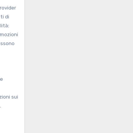
rovider
ti di
ità:
romozioni
possono
de
zioni sui
.