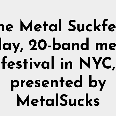
he Metal Suckfe
day, 20-band me
festival in NYC,
presented by
MetalSucks