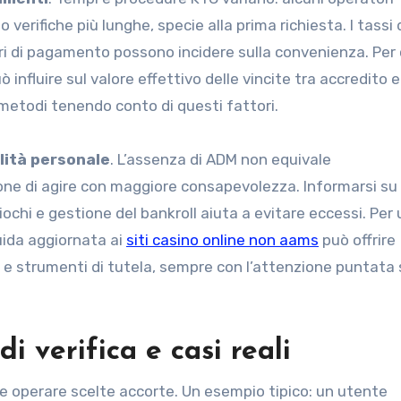
o verifiche più lunghe, specie alla prima richiesta. I tassi 
ri di pagamento possono incidere sulla convenienza. Per 
ò influire sul valore effettivo delle vincite tra accredito e
e metodi tenendo conto di questi fattori.
lità personale
. L’assenza di ADM non equivale
ne di agire con maggiore consapevolezza. Informarsi su
giochi e gestione del bankroll aiuta a evitare eccessi. Per 
uida aggiornata ai
siti casino online non aams
può offrire
to e strumenti di tutela, sempre con l’attenzione puntata
di verifica e casi reali
e operare scelte accorte. Un esempio tipico: un utente