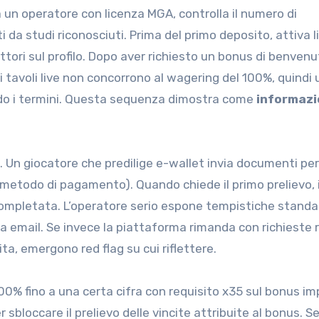
a un operatore con licenza MGA, controlla il numero di
ti da studi riconosciuti. Prima del primo deposito, attiva l
tori sul profilo. Dopo aver richiesto un bonus di benvenu
i tavoli live non concorrono al wagering del 100%, quindi u
ando i termini. Questa sequenza dimostra come
informaz
. Un giocatore che predilige e-wallet invia documenti per
, metodo di pagamento). Quando chiede il primo prelievo, i
à completata. L’operatore serio espone tempistiche standa
 email. Se invece la piattaforma rimanda con richieste 
ita, emergono red flag su cui riflettere.
100% fino a una certa cifra con requisito x35 sul bonus im
bloccare il prelievo delle vincite attribuite al bonus. Se 