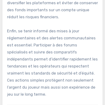
diversifier les plateformes et éviter de conserver
des fonds importants sur un compte unique
réduit les risques financiers.
Enfin, se tenir informé des mises à jour
réglementaires et des alertes communautaires
est essentiel. Participer à des forums
spécialisés et suivre des comparatifs
indépendants permet d’identifier rapidement les
tendances et les opérateurs qui respectent
vraiment les standards de sécurité et d’équité.
Ces actions simples protègent non seulement
l’argent du joueur mais aussi son expérience de
jeu sur le long terme.