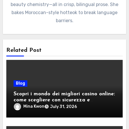
beauty chemistry—all in crisp, bilingual prose. She
bakes Moroccan-style hotteok to break language
barriers.
Related Post
Blog
Scopri i mondo dei migliori casino online:
come scegliere con sicurezza e
divertimento
Mina Kwon
July 31, 2026