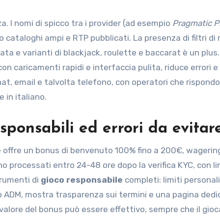
nza. I nomi di spicco tra i provider (ad esempio
Pragmatic P
o cataloghi ampi e RTP pubblicati. La presenza di filtri di 
ata e varianti di blackjack, roulette e baccarat è un plus
con caricamenti rapidi e interfaccia pulita, riduce errori e
hat, email e talvolta telefono, con operatori che rispondo
 in italiano.
esponsabili ed errori da evitar
offre un bonus di benvenuto 100% fino a 200€, wagerin
ono processati entro 24-48 ore dopo la verifica KYC, con li
strumenti di
gioco responsabile
completi: limiti personali
o ADM, mostra trasparenza sui termini e una pagina dedi
il valore del bonus può essere effettivo, sempre che il gio