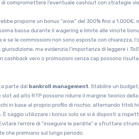
 di compromettere l’eventuale cashout con strategie vi
trebbe proporre un bonus “wow” del 300% fino a 1.000€, 
ma bassa durante il wagering e limite alle vincite bonus
a e se le commissioni non sono esposte con chiarezza, l’
iurisdizione, ma evidenzia l’importanza di leggere i
ToS
i, un cashback vero o promozioni senza cap possono risulta
tta parte dal
bankroll management
. Stabilire un budget
 slot ad alto RTP possono ridurre il margine teorico della
hi in base al proprio profilo di rischio, alternando titoli h
 È saggio utilizzare i bonus solo se si è disposti a rispett
vitare l’errore di “inseguire le perdite” e sfruttare strum
e che premiano sul lungo periodo.