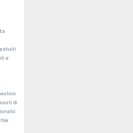
ata
ratuiti
ti e
,
pestivo
costi di
gionato
tile