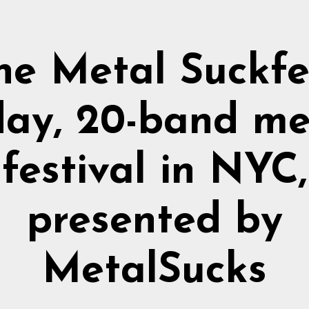
he Metal Suckfe
day, 20-band me
festival in NYC,
presented by
MetalSucks