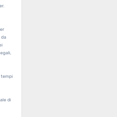
er.
ier
a da
ei
egali,
I tempi
ale di