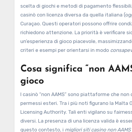
scelta di giochi e metodi di pagamento flessibili
casinò con licenza diversa da quella italiana (
Curaçao. Questi operatori possono offrire condiz
richiedono attenzione. La priorità è verificare si
un’esperienza di gioco piacevole, massimizzando 
criteri e esempi per orientarsi in modo
consapev
Cosa significa “non AAMS
gioco
I casinò “non AAMS” sono piattaforme che non op
permessi esteri. Tra i più noti figurano la Malt
Licensing Authority. Tali enti vigilano su fairness
diversi. La presenza di una licenza valida è essen
questo contesto, i
migliori siti casino non AAMS