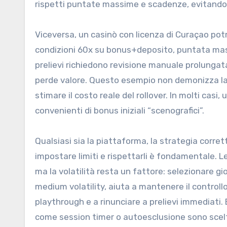
rispetti puntate massime e scadenze, evitando
Viceversa, un casinò con licenza di Curaçao po
condizioni 60x su bonus+deposito, puntata massi
prelievi richiedono revisione manuale prolungat
perde valore. Questo esempio non demonizza la g
stimare il costo reale del rollover. In molti cas
convenienti di bonus iniziali “scenografici”.
Qualsiasi sia la piattaforma, la strategia corre
impostare limiti e rispettarli è fondamentale. Le
ma la volatilità resta un fattore: selezionare gioc
medium volatility, aiuta a mantenere il controllo.
playthrough e a rinunciare a prelievi immediati. E
come session timer o autoesclusione sono scelt