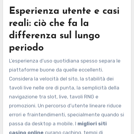
Esperienza utente e casi
reali: ciò che fa la
differenza sul lungo
periodo
L’esperienza d’uso quotidiana spesso separa le
piattaforme buone da quelle eccellenti.
Considera la velocità del sito, la stabilità dei
tavoli live nelle ore di punta, la semplicità della
navigazione tra slot, live, tavoli RNG e
promozioni. Un percorso d’utente lineare riduce
errori e fraintendimenti, specialmente quando si
passa da desktop a mobile. I
migliori siti
casino online
curano caching, tempi di