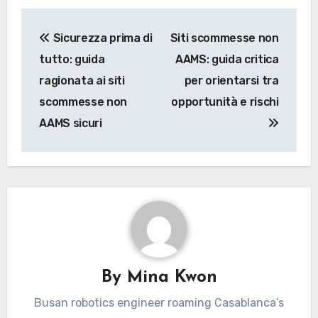
Post
Sicurezza prima di
Siti scommesse non
navigation
tutto: guida
AAMS: guida critica
ragionata ai siti
per orientarsi tra
scommesse non
opportunità e rischi
AAMS sicuri
By
Mina Kwon
Busan robotics engineer roaming Casablanca’s