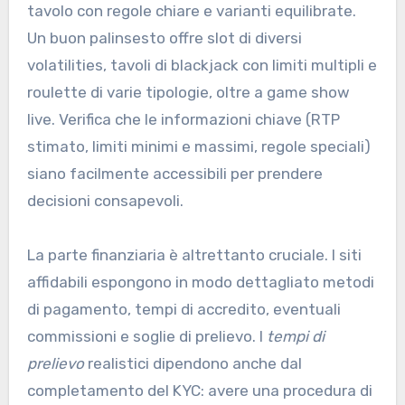
tavolo con regole chiare e varianti equilibrate.
Un buon palinsesto offre slot di diversi
volatilities, tavoli di blackjack con limiti multipli e
roulette di varie tipologie, oltre a game show
live. Verifica che le informazioni chiave (RTP
stimato, limiti minimi e massimi, regole speciali)
siano facilmente accessibili per prendere
decisioni consapevoli.
La parte finanziaria è altrettanto cruciale. I siti
affidabili espongono in modo dettagliato metodi
di pagamento, tempi di accredito, eventuali
commissioni e soglie di prelievo. I
tempi di
prelievo
realistici dipendono anche dal
completamento del KYC: avere una procedura di