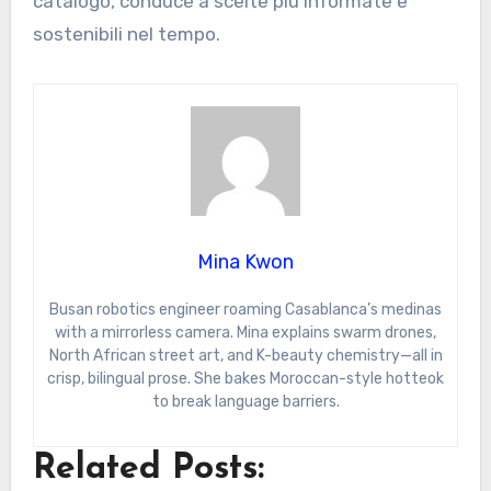
catalogo, conduce a scelte più informate e
sostenibili nel tempo.
Mina Kwon
Busan robotics engineer roaming Casablanca’s medinas
with a mirrorless camera. Mina explains swarm drones,
North African street art, and K-beauty chemistry—all in
crisp, bilingual prose. She bakes Moroccan-style hotteok
to break language barriers.
Related Posts: