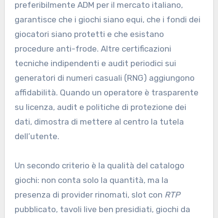
preferibilmente ADM per il mercato italiano,
garantisce che i giochi siano equi, che i fondi dei
giocatori siano protetti e che esistano
procedure anti-frode. Altre certificazioni
tecniche indipendenti e audit periodici sui
generatori di numeri casuali (RNG) aggiungono
affidabilità. Quando un operatore è trasparente
su licenza, audit e politiche di protezione dei
dati, dimostra di mettere al centro la tutela
dell’utente.
Un secondo criterio è la qualità del catalogo
giochi: non conta solo la quantità, ma la
presenza di provider rinomati, slot con
RTP
pubblicato, tavoli live ben presidiati, giochi da