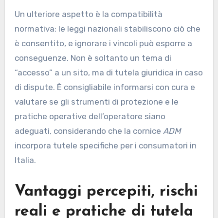
Un ulteriore aspetto è la compatibilità
normativa: le leggi nazionali stabiliscono ciò che
è consentito, e ignorare i vincoli può esporre a
conseguenze. Non è soltanto un tema di
“accesso” a un sito, ma di tutela giuridica in caso
di dispute. È consigliabile informarsi con cura e
valutare se gli strumenti di protezione e le
pratiche operative dell’operatore siano
adeguati, considerando che la cornice
ADM
incorpora tutele specifiche per i consumatori in
Italia.
Vantaggi percepiti, rischi
reali e pratiche di tutela