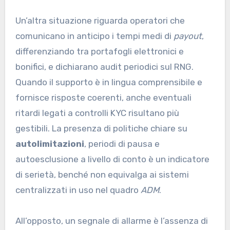
Un’altra situazione riguarda operatori che
comunicano in anticipo i tempi medi di
payout
,
differenziando tra portafogli elettronici e
bonifici, e dichiarano audit periodici sul RNG.
Quando il supporto è in lingua comprensibile e
fornisce risposte coerenti, anche eventuali
ritardi legati a controlli KYC risultano più
gestibili. La presenza di politiche chiare su
autolimitazioni
, periodi di pausa e
autoesclusione a livello di conto è un indicatore
di serietà, benché non equivalga ai sistemi
centralizzati in uso nel quadro
ADM
.
All’opposto, un segnale di allarme è l’assenza di