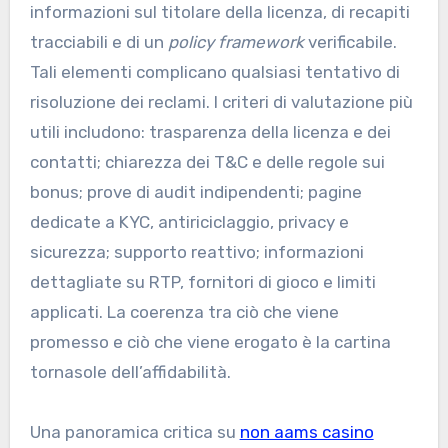
informazioni sul titolare della licenza, di recapiti
tracciabili e di un
policy framework
verificabile.
Tali elementi complicano qualsiasi tentativo di
risoluzione dei reclami. I criteri di valutazione più
utili includono: trasparenza della licenza e dei
contatti; chiarezza dei T&C e delle regole sui
bonus; prove di audit indipendenti; pagine
dedicate a KYC, antiriciclaggio, privacy e
sicurezza; supporto reattivo; informazioni
dettagliate su RTP, fornitori di gioco e limiti
applicati. La coerenza tra ciò che viene
promesso e ciò che viene erogato è la cartina
tornasole dell’affidabilità.
Una panoramica critica su
non aams casino