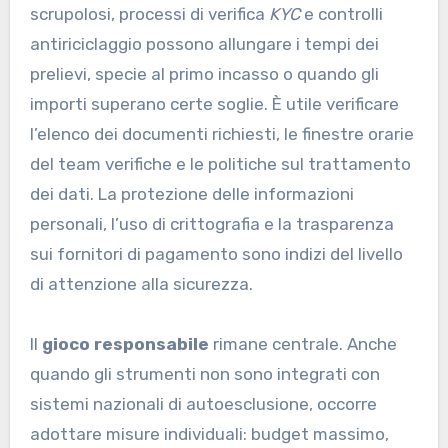
scrupolosi, processi di verifica
KYC
e controlli
antiriciclaggio possono allungare i tempi dei
prelievi, specie al primo incasso o quando gli
importi superano certe soglie. È utile verificare
l’elenco dei documenti richiesti, le finestre orarie
del team verifiche e le politiche sul trattamento
dei dati. La protezione delle informazioni
personali, l’uso di crittografia e la trasparenza
sui fornitori di pagamento sono indizi del livello
di attenzione alla sicurezza.
Il
gioco responsabile
rimane centrale. Anche
quando gli strumenti non sono integrati con
sistemi nazionali di autoesclusione, occorre
adottare misure individuali: budget massimo,