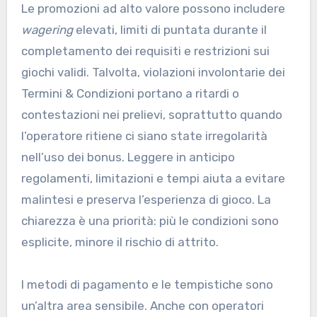
Le promozioni ad alto valore possono includere
wagering
elevati, limiti di puntata durante il
completamento dei requisiti e restrizioni sui
giochi validi. Talvolta, violazioni involontarie dei
Termini & Condizioni portano a ritardi o
contestazioni nei prelievi, soprattutto quando
l’operatore ritiene ci siano state irregolarità
nell’uso dei bonus. Leggere in anticipo
regolamenti, limitazioni e tempi aiuta a evitare
malintesi e preserva l’esperienza di gioco. La
chiarezza è una priorità: più le condizioni sono
esplicite, minore il rischio di attrito.
I metodi di pagamento e le tempistiche sono
un’altra area sensibile. Anche con operatori