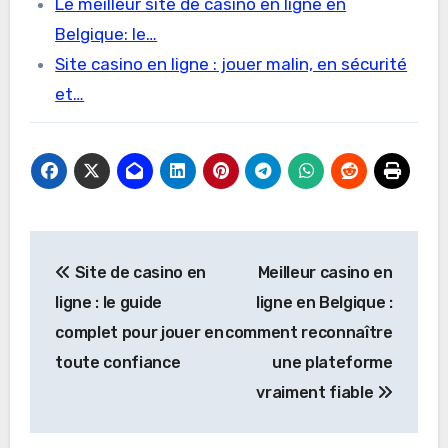
Le meilleur site de casino en ligne en
Belgique: le…
Site casino en ligne : jouer malin, en sécurité
et…
Post
Site de casino en
Meilleur casino en
navigation
ligne : le guide
ligne en Belgique :
complet pour jouer en
comment reconnaître
toute confiance
une plateforme
vraiment fiable