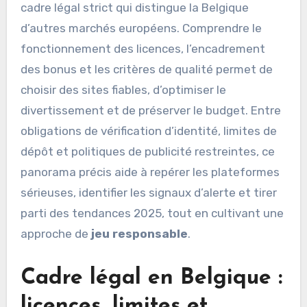
cadre légal strict qui distingue la Belgique
d’autres marchés européens. Comprendre le
fonctionnement des licences, l’encadrement
des bonus et les critères de qualité permet de
choisir des sites fiables, d’optimiser le
divertissement et de préserver le budget. Entre
obligations de vérification d’identité, limites de
dépôt et politiques de publicité restreintes, ce
panorama précis aide à repérer les plateformes
sérieuses, identifier les signaux d’alerte et tirer
parti des tendances 2025, tout en cultivant une
approche de
jeu responsable
.
Cadre légal en Belgique :
licences, limites et