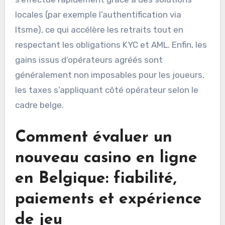
locales (par exemple l’authentification via
Itsme), ce qui accélère les retraits tout en
respectant les obligations KYC et AML. Enfin, les
gains issus d’opérateurs agréés sont
généralement non imposables pour les joueurs,
les taxes s’appliquant côté opérateur selon le
cadre belge.
Comment évaluer un
nouveau casino en ligne
en Belgique: fiabilité,
paiements et expérience
de jeu