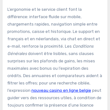
L’ergonomie et le service client font la
différence: interface fluide sur mobile,
chargements rapides, navigation simple entre
promotions, caisse et historique. Le support en
français et en néerlandais, via chat en direct et
e-mail, renforce la proximité. Les
Conditions
Générales
doivent être lisibles, sans clauses
surprises sur les plafonds de gains, les mises
maximales avec bonus ou l’expiration des
crédits. Des annuaires et comparateurs aident à
filtrer les offres; pour une recherche ciblée,
l’expression
nouveau casino en ligne belgie
peut
guider vers des ressources utiles, à condition de
toujours confirmer la présence d’une licence