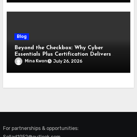
Blog
Beyond the Checkbox: Why Cyber
Essentials Plus Certification Delivers
Real-World Security Confidence
Mina Kwon
July 26, 2026
For partnerships & opportunities:
Sellad1952@outlook.com