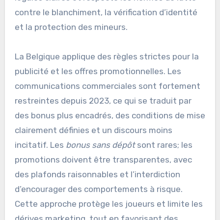
contre le blanchiment, la vérification d’identité
et la protection des mineurs.
La Belgique applique des règles strictes pour la
publicité et les offres promotionnelles. Les
communications commerciales sont fortement
restreintes depuis 2023, ce qui se traduit par
des bonus plus encadrés, des conditions de mise
clairement définies et un discours moins
incitatif. Les
bonus sans dépôt
sont rares; les
promotions doivent être transparentes, avec
des plafonds raisonnables et l’interdiction
d’encourager des comportements à risque.
Cette approche protège les joueurs et limite les
dérives marketing, tout en favorisant des