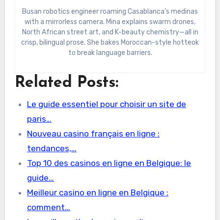
Busan robotics engineer roaming Casablanca’s medinas
with a mirrorless camera. Mina explains swarm drones,
North African street art, and K-beauty chemistry—all in
crisp, bilingual prose. She bakes Moroccan-style hotteok
to break language barriers.
Related Posts:
Le guide essentiel pour choisir un site de
paris…
Nouveau casino français en ligne :
tendances,…
Top 10 des casinos en ligne en Belgique: le
guide…
Meilleur casino en ligne en Belgique :
comment…