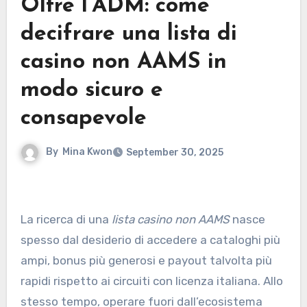
Oltre l’ADM: come
decifrare una lista di
casino non AAMS in
modo sicuro e
consapevole
By
Mina Kwon
September 30, 2025
La ricerca di una
lista casino non AAMS
nasce
spesso dal desiderio di accedere a cataloghi più
ampi, bonus più generosi e payout talvolta più
rapidi rispetto ai circuiti con licenza italiana. Allo
stesso tempo, operare fuori dall’ecosistema