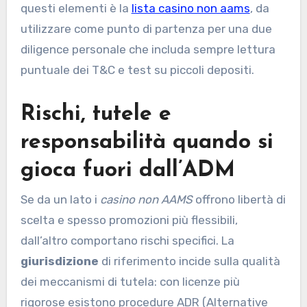
questi elementi è la
lista casino non aams
, da
utilizzare come punto di partenza per una due
diligence personale che includa sempre lettura
puntuale dei T&C e test su piccoli depositi.
Rischi, tutele e
responsabilità quando si
gioca fuori dall’ADM
Se da un lato i
casino non AAMS
offrono libertà di
scelta e spesso promozioni più flessibili,
dall’altro comportano rischi specifici. La
giurisdizione
di riferimento incide sulla qualità
dei meccanismi di tutela: con licenze più
rigorose esistono procedure ADR (Alternative