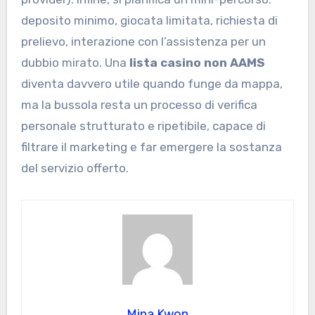
deposito minimo, giocata limitata, richiesta di
prelievo, interazione con l’assistenza per un
dubbio mirato. Una
lista casino non AAMS
diventa davvero utile quando funge da mappa,
ma la bussola resta un processo di verifica
personale strutturato e ripetibile, capace di
filtrare il marketing e far emergere la sostanza
del servizio offerto.
Mina Kwon