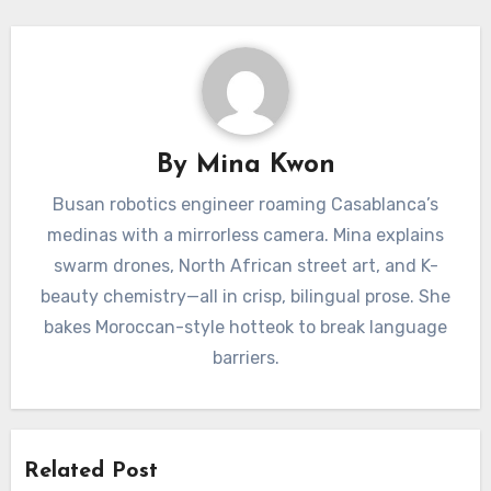
By
Mina Kwon
Busan robotics engineer roaming Casablanca’s
medinas with a mirrorless camera. Mina explains
swarm drones, North African street art, and K-
beauty chemistry—all in crisp, bilingual prose. She
bakes Moroccan-style hotteok to break language
barriers.
Related Post