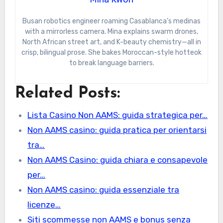
Busan robotics engineer roaming Casablanca’s medinas
with a mirrorless camera. Mina explains swarm drones,
North African street art, and K-beauty chemistry—all in
crisp, bilingual prose. She bakes Moroccan-style hotteok
to break language barriers.
Related Posts:
Lista Casino Non AAMS: guida strategica per…
Non AAMS casino: guida pratica per orientarsi
tra…
Non AAMS Casino: guida chiara e consapevole
per…
Non AAMS casino: guida essenziale tra
licenze…
Siti scommesse non AAMS e bonus senza