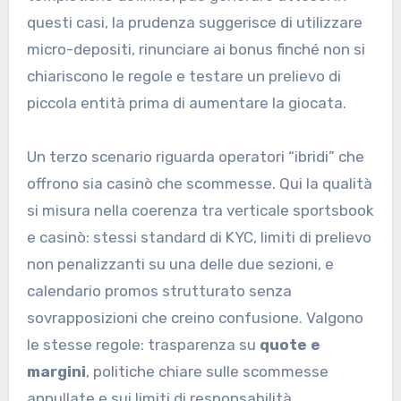
questi casi, la prudenza suggerisce di utilizzare
micro-depositi, rinunciare ai bonus finché non si
chiariscono le regole e testare un prelievo di
piccola entità prima di aumentare la giocata.
Un terzo scenario riguarda operatori “ibridi” che
offrono sia casinò che scommesse. Qui la qualità
si misura nella coerenza tra verticale sportsbook
e casinò: stessi standard di KYC, limiti di prelievo
non penalizzanti su una delle due sezioni, e
calendario promos strutturato senza
sovrapposizioni che creino confusione. Valgono
le stesse regole: trasparenza su
quote e
margini
, politiche chiare sulle scommesse
annullate e sui limiti di responsabilità,