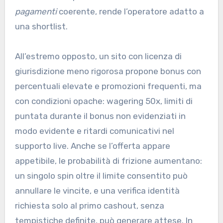
pagamenti
coerente, rende l’operatore adatto a
una shortlist.
All’estremo opposto, un sito con licenza di
giurisdizione meno rigorosa propone bonus con
percentuali elevate e promozioni frequenti, ma
con condizioni opache: wagering 50x, limiti di
puntata durante il bonus non evidenziati in
modo evidente e ritardi comunicativi nel
supporto live. Anche se l’offerta appare
appetibile, le probabilità di frizione aumentano:
un singolo spin oltre il limite consentito può
annullare le vincite, e una verifica identità
richiesta solo al primo cashout, senza
tempistiche definite, può generare attese. In