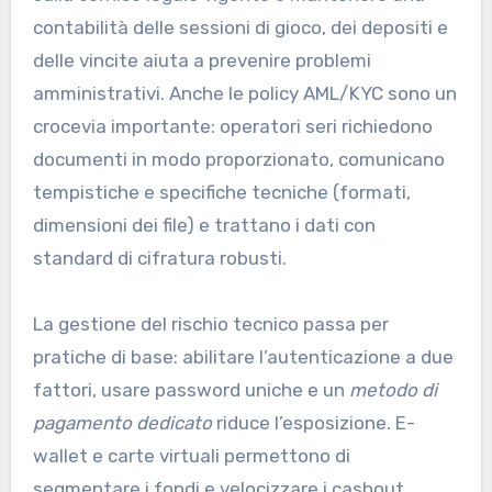
contabilità delle sessioni di gioco, dei depositi e
delle vincite aiuta a prevenire problemi
amministrativi. Anche le policy AML/KYC sono un
crocevia importante: operatori seri richiedono
documenti in modo proporzionato, comunicano
tempistiche e specifiche tecniche (formati,
dimensioni dei file) e trattano i dati con
standard di cifratura robusti.
La gestione del rischio tecnico passa per
pratiche di base: abilitare l’autenticazione a due
fattori, usare password uniche e un
metodo di
pagamento dedicato
riduce l’esposizione. E-
wallet e carte virtuali permettono di
segmentare i fondi e velocizzare i cashout,