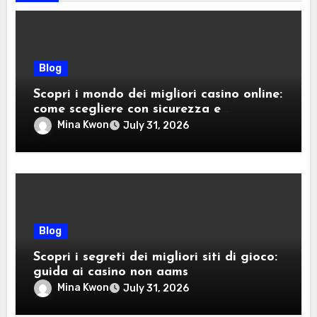
Blog
Scopri i mondo dei migliori casino online:
come scegliere con sicurezza e
divertimento
Mina Kwon
July 31, 2026
Blog
Scopri i segreti dei migliori siti di gioco:
guida ai casino non aams
Mina Kwon
July 31, 2026