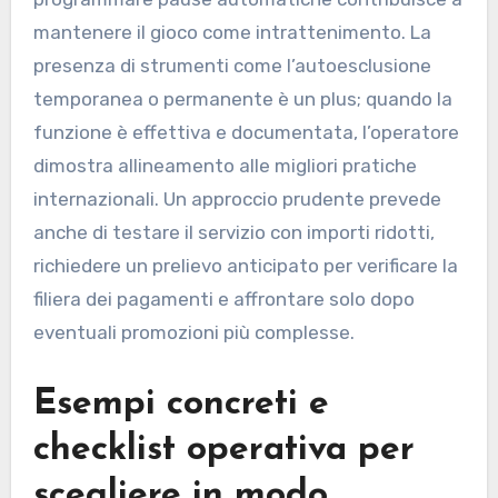
mantenere il gioco come intrattenimento. La
presenza di strumenti come l’autoesclusione
temporanea o permanente è un plus; quando la
funzione è effettiva e documentata, l’operatore
dimostra allineamento alle migliori pratiche
internazionali. Un approccio prudente prevede
anche di testare il servizio con importi ridotti,
richiedere un prelievo anticipato per verificare la
filiera dei pagamenti e affrontare solo dopo
eventuali promozioni più complesse.
Esempi concreti e
checklist operativa per
scegliere in modo