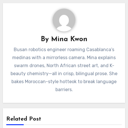
By
Mina Kwon
Busan robotics engineer roaming Casablanca’s
medinas with a mirrorless camera. Mina explains
swarm drones, North African street art, and K-
beauty chemistry—all in crisp, bilingual prose. She
bakes Moroccan-style hotteok to break language
barriers.
Related Post