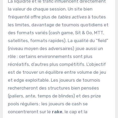
La liquidité et le trafic influencent directement
la valeur de chaque session. Un site bien
fréquenté offre plus de
tables actives
à toutes
les limites, davantage de tournois quotidiens et
des formats variés (cash game, Sit & Go, MTT,
satellites, formats rapides). La qualité du “field”
(niveau moyen des adversaires) joue aussi un
rôle : certains environnements sont plus
récréatifs, d’autres plus compétitifs. L’objectif
est de trouver un équilibre entre volume de jeu
et edge exploitable. Les joueurs de tournois
rechercheront des structures bien pensées
(paliers, ante, temps de blindes) et des prize
pools réguliers ; les joueurs de cash se
concentreront sur le
rake
, le cap et la