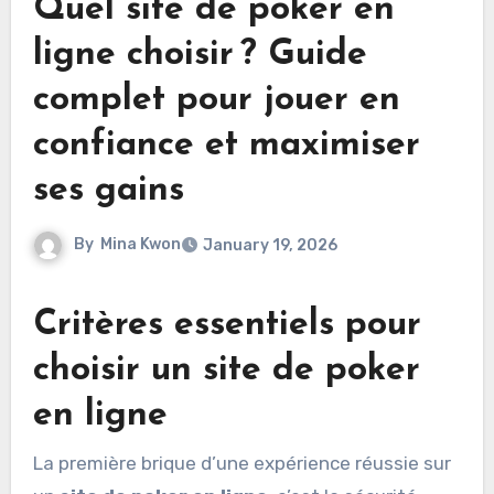
Quel site de poker en
ligne choisir ? Guide
complet pour jouer en
confiance et maximiser
ses gains
By
Mina Kwon
January 19, 2026
Critères essentiels pour
choisir un site de poker
en ligne
La première brique d’une expérience réussie sur