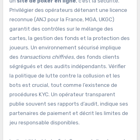
un
site de poker en ligne
, c’est la sécurité.
Privilégier des opérateurs détenant une licence
reconnue (ANJ pour la France, MGA, UKGC)
garantit des contrôles sur le mélange des
cartes, la gestion des fonds et la protection des
joueurs. Un environnement sécurisé implique
des
transactions chiffrées
, des fonds clients
ségrégués et des audits indépendants. Vérifier
la politique de lutte contre la collusion et les
bots est crucial, tout comme l’existence de
procédures KYC. Un opérateur transparent
publie souvent ses rapports d’audit, indique ses
partenaires de paiement et décrit les limites de
jeu responsable disponibles.